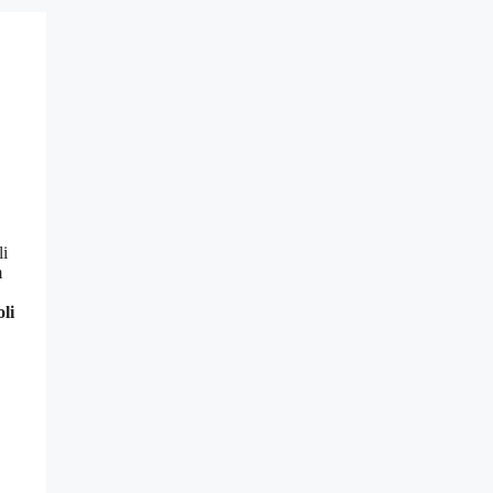
li
m
li