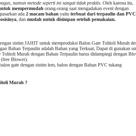
gus, namun metode seperti ini sangat tidak praktis
. Oleh karena itu,
untuk mempermudah
orang-orang saat mengadakan event dengan
 pasarkan ada
2 macam bahan
yaitu
terbuat dari terpaulin dan PVC
osisinya
, dan
mudah untuk disimpan setelah pemakaian.
h dengan sistim JAHIT untuk memproduksi Balon Gate Tolitoli Murah d
 dengan Bahan Terpaulin adalah Bahan yang Terkuat, Dapat di gunakan u
te Tolitoli Murah dengan Bahan Terpaulin harus didampingi dengan Bl
 (free Blower).
 balon gate dengan sistim lem, balon dengan Bahan PVC tukang
itoli Murah ?