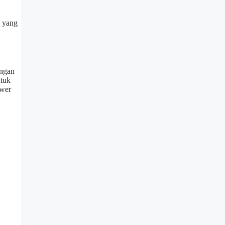
yang
engan
ntuk
ower