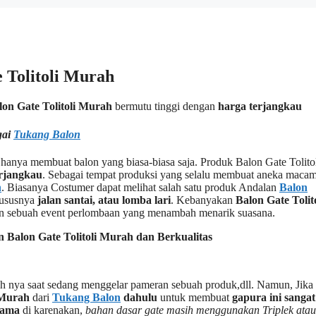
 Tolitoli Murah
lon Gate Tolitoli Murah
bermutu tinggi dengan
harga terjangkau
gai
Tukang Balon
 hanya membuat balon yang biasa-biasa saja. Produk Balon Gate Tolito
erjangkau
. Sebagai tempat produksi yang selalu membuat aneka maca
h
. Biasanya Costumer dapat melihat salah satu produk Andalan
Balon
ususnya
jalan santai, atau lomba lari
. Kebanyakan
Balon Gate Tolito
n sebuah event perlombaan yang menambah menarik suasana.
alon Gate Tolitoli Murah dan Berkualitas
oh nya saat sedang menggelar pameran sebuah produk,dll. Namun, Jika
 Murah
dari
Tukang Balon
dahulu
untuk membuat
gapura ini sangat
lama
di karenakan,
bahan dasar gate masih menggunakan Triplek atau