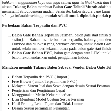
bahkan menggunakan kayu dan juga semen agar terlihat kokoh dan ba
alasan
Tukang Balon
membuat
Balon Gate Tolitoli Murah
adalah
memasang atribut dengan mudah. Selain itu, balon gapura yang kami
sifatnya inflatable sehingga
mudah sekali untuk dipindah-pindah p
Perbedaan Bahan Terpaulin dan PVC
Balon Gate Bahan Tepaulin Jerman,
balon gate start finis
sistim jahit Bahan dasar terbuat dari terpaulin, balon gapura
Outdoor dan di lokasi yang bercuaca ekstrim, untuk Balon Ga
untuk selalu memberi tekanan udara pada balon gate start finish
Balon Gate Bahan PVC
, balon gate dengan cara LEM untuk
balon rekomendasikan untuk penggunaan Indoor,
Mengapa memilih Tukang Balon Sebagai Vendor Balon Gate Tol
Bahan Terpaulin dan PVC ( Import )
Free Blower ( untuk Terpaulin dan PVC )
Melayani Sistem Jual dan Sewa dengan desain Sesuai Pesanan
Pengerjaan dan Pengiriman Cepat
Menggunakan Mesin Keluaran terbaru
Bisa Membuat Model Costum Sesuai Pesanan
Hasil Printing Lebih Tajam dan Tidak Luntur
Desain Sesuai permintaan Pelanggan