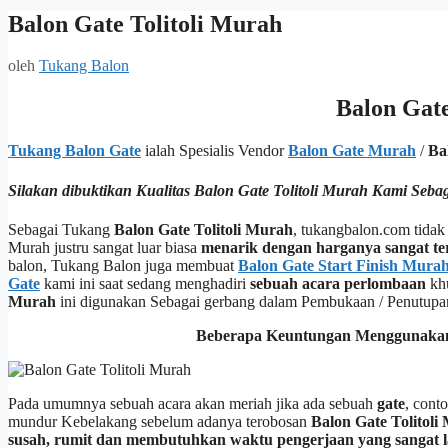
Balon Gate Tolitoli Murah
oleh
Tukang Balon
Balon Gate
Tukang Balon Gate
ialah Spesialis Vendor
Balon Gate Murah
/
Ba
Silakan dibuktikan Kualitas Balon Gate Tolitoli Murah Kami Seba
Sebagai Tukang
Balon Gate Tolitoli Murah
, tukangbalon.com tidak
Murah justru sangat luar biasa
menarik dengan harganya sangat t
balon, Tukang Balon juga membuat
Balon Gate Start Finish Mura
Gate
kami ini saat sedang menghadiri
sebuah acara perlombaan
kh
Murah
ini digunakan Sebagai gerbang dalam Pembukaan / Penutupa
Beberapa Keuntungan Menggunakan B
Pada umumnya sebuah acara akan meriah jika ada sebuah
gate
, cont
mundur Kebelakang sebelum adanya terobosan
Balon Gate Tolitoli
susah, rumit dan membutuhkan waktu pengerjaan yang sangat 