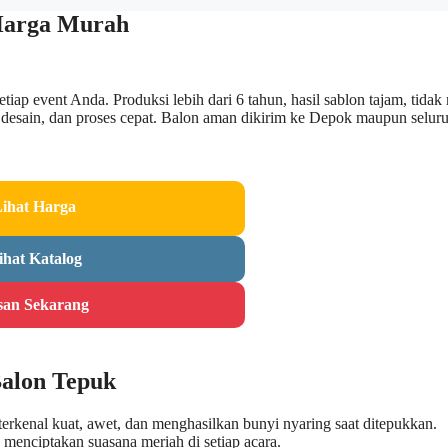
 Harga Murah
iap event Anda. Produksi lebih dari 6 tahun, hasil sablon tajam, tida
is desain, dan proses cepat. Balon aman dikirim ke Depok maupun selur
.
Lihat Harga
ihat Katalog
san Sekarang
Balon Tepuk
erkenal kuat, awet, dan menghasilkan bunyi nyaring saat ditepukkan.
menciptakan suasana meriah di setiap acara.