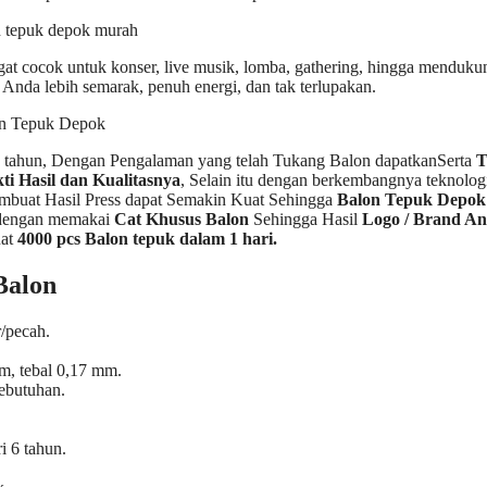
gat cocok untuk konser, live musik, lomba, gathering, hingga menduku
Anda lebih semarak, penuh energi, dan tak terlupakan.
 tahun, Dengan Pengalaman yang telah Tukang Balon dapatkanSerta
T
ti Hasil dan Kualitasnya
, Selain itu dengan berkembangnya teknolog
mbuat Hasil Press dapat Semakin Kuat Sehingga
Balon Tepuk Depok 
g dengan memakai
Cat Khusus Balon
Sehingga Hasil
Logo / Brand A
uat
4000 pcs Balon tepuk dalam 1 hari.
Balon
r/pecah.
m, tebal 0,17 mm.
kebutuhan.
i 6 tahun.