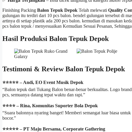
✅
Harga Terjangkau
– Bisa dicek langsung di kategori
Balon Tepu
Finishing Packing
Balon Tepuk Depok
Telah melewati
Quality Con
gulungan itu terdiri dari 10 pcs balon. bendel gulungan tersebut di m
artinya di setiap plastik ada 200 pcs balon. kemudian di masukan ked
pcs balon tepuk / menyesuaikan Kemudian Sesuai Pesanan, Sehingga
Hasil Produksi Balon Tepuk Depok
Testimoni & Review Balon Tepuk Depok
⭐️⭐️⭐️⭐️⭐️ – Andi, EO Event Musik Depok
“Balon tepuk dari Tukang Balon benar-benar berkualitas. Logo brand te
pcs, semuanya datang tepat waktu dan rapi.”
⭐️⭐️⭐️⭐️ – Rina, Komunitas Suporter Bola Depok
“Suara balonnya nyaring banget! Memberi semangat luar biasa untu
bocor.”
⭐️⭐️⭐️⭐️⭐️ – PT Maju Bersama, Corporate Gathering