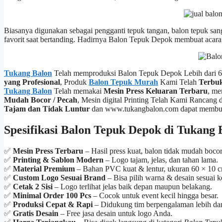
Biasanya digunakan sebagai pengganti tepuk tangan, balon tepuk san
favorit saat bertanding. Hadirnya Balon Tepuk Depok membuat acara 
Tukang Balon
Telah memproduksi Balon Tepuk Depok Lebih dari 6
yang Profesional
, Produk
Balon Tepuk Murah
Kami Telah
Terbuk
Tukang Balon
Telah memakai
Mesin Press Keluaran Terbaru
, me
Mudah Bocor / Pecah
, Mesin digital Printing Telah Kami Rancan
Tajam dan Tidak Luntur
dan www.tukangbalon.com dapat memb
Spesifikasi Balon Tepuk Depok di Tukang 
✅
Mesin Press Terbaru
– Hasil press kuat, balon tidak mudah boco
✅
Printing & Sablon Modern
– Logo tajam, jelas, dan tahan lama.
✅
Material Premium
– Bahan PVC kuat & lentur, ukuran 60 × 10 c
✅
Custom Logo Sesuai Brand
– Bisa pilih warna & desain sesuai 
✅
Cetak 2 Sisi
– Logo terlihat jelas baik depan maupun belakang.
✅
Minimal Order 100 Pcs
– Cocok untuk event kecil hingga besar.
✅
Produksi Cepat & Rapi
– Didukung tim berpengalaman lebih dar
✅
Gratis Desain
– Free jasa desain untuk logo Anda.