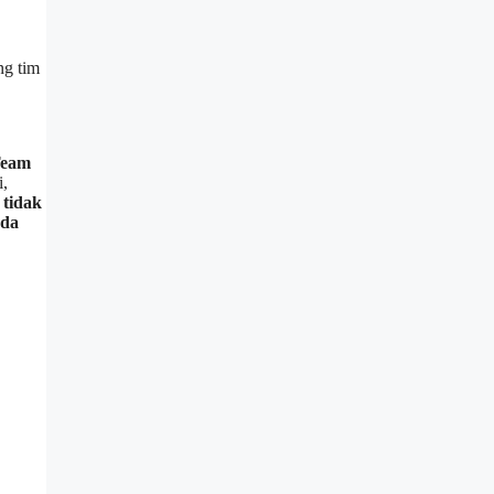
ng tim
eam
i,
tidak
nda