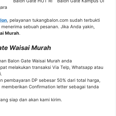
Balon Gate HUT RI
Balon Gate Kampus UI
ara
lon
, pelayanan tukangbalon.com sudah terbukti
m menerima sebuah pesanan. Jika Anda yakin,
sai Murah
.
te Waisai Murah
han Balon Gate Waisai Murah anda
pat melakukan transaksi Via Telp, Whatsapp atau
.
n pembayaran DP sebesar 50% dari total harga,
 memberikan Confirmation letter sebagai tanda
ang siap dan akan kami kirim.