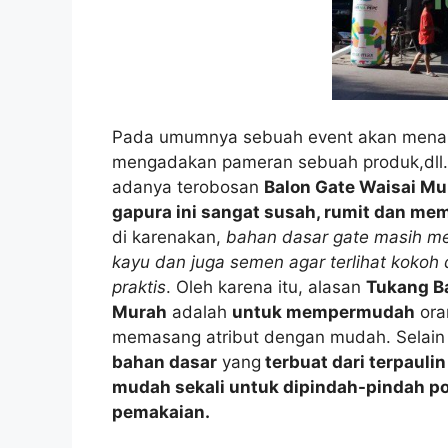
Pada umumnya sebuah event akan menar
mengadakan pameran sebuah produk,dll.
adanya terobosan
Balon Gate Waisai Mu
gapura ini sangat susah, rumit dan m
di karenakan,
bahan dasar gate masih m
kayu dan juga semen agar terlihat kokoh 
praktis
. Oleh karena itu, alasan
Tukang B
Murah
adalah
untuk mempermudah
ora
memasang atribut dengan mudah. Selain 
bahan dasar
yang
terbuat dari terpauli
mudah sekali untuk dipindah-pindah po
pemakaian.