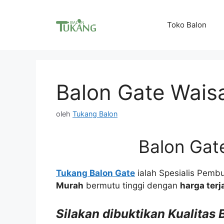
Langsung
ke
Toko Balon
isi
Balon Gate Wais
oleh
Tukang Balon
Balon Gat
Tukang Balon Gate
ialah Spesialis Pemb
Murah
bermutu tinggi dengan
harga ter
Silakan dibuktikan Kualitas