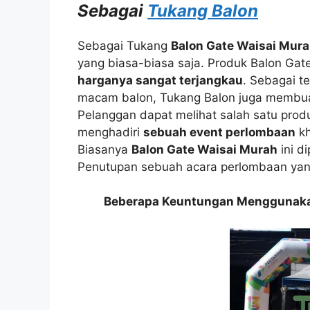
Sebagai
Tukang Balon
Sebagai Tukang
Balon Gate Waisai Mur
yang biasa-biasa saja. Produk Balon Gate
harganya sangat terjangkau
. Sebagai t
macam balon, Tukang Balon juga membu
Pelanggan dapat melihat salah satu pro
menghadiri
sebuah event perlombaan
k
Biasanya
Balon Gate Waisai Murah
ini d
Penutupan sebuah acara perlombaan ya
Beberapa Keuntungan Menggunakan