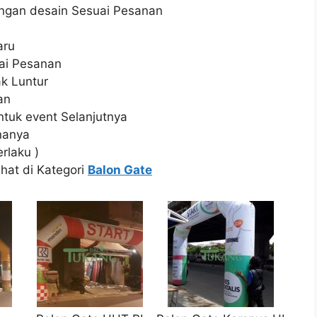
ngan desain Sesuai Pesanan
aru
ai Pesanan
ak Luntur
an
tuk event Selanjutnya
nanya
rlaku )
ihat di Kategori
Balon Gate