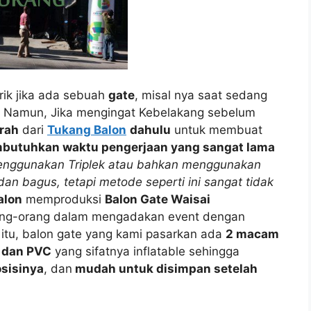
ik jika ada sebuah
gate
, misal nya saat sedang
 Namun, Jika mengingat Kebelakang sebelum
rah
dari
Tukang Balon
dahulu
untuk membuat
embutuhkan waktu pengerjaan yang sangat lama
enggunakan Triplek atau bahkan menggunakan
dan bagus, tetapi metode seperti ini sangat tidak
alon
memproduksi
Balon Gate Waisai
ng-orang dalam mengadakan event dengan
itu, balon gate yang kami pasarkan ada
2 macam
n dan PVC
yang sifatnya inflatable sehingga
sisinya
, dan
mudah untuk disimpan setelah