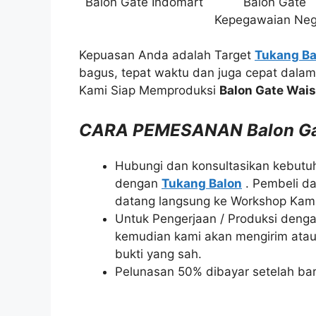
Balon Gate Indomart
Balon Gate
Kepegawaian Neg
Kepuasan Anda adalah Target
Tukang Ba
bagus, tepat waktu dan juga cepat dala
Kami Siap Memproduksi
Balon Gate Wai
CARA PEMESANAN Balon Ga
Hubungi dan konsultasikan kebutu
dengan
Tukang Balon
. Pembeli da
datang langsung ke Workshop Kami
Untuk Pengerjaan / Produksi denga
kemudian kami akan mengirim atau
bukti yang sah.
Pelunasan 50% dibayar setelah bar