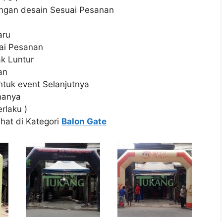
ngan desain Sesuai Pesanan
aru
ai Pesanan
ak Luntur
an
tuk event Selanjutnya
nanya
rlaku )
ihat di Kategori
Balon Gate