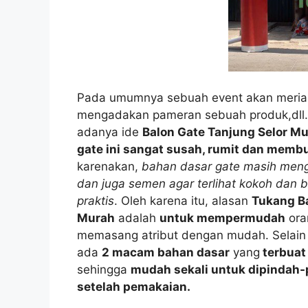
Pada umumnya sebuah event akan meria
mengadakan pameran sebuah produk,dll.
adanya ide
Balon Gate Tanjung Selor M
gate ini sangat susah, rumit dan mem
karenakan,
bahan dasar gate masih men
dan juga semen agar terlihat kokoh dan ba
praktis
. Oleh karena itu, alasan
Tukang B
Murah
adalah
untuk mempermudah
ora
memasang atribut dengan mudah. Selain it
ada
2 macam bahan dasar
yang
terbuat 
sehingga
mudah sekali untuk dipindah-
setelah pemakaian.