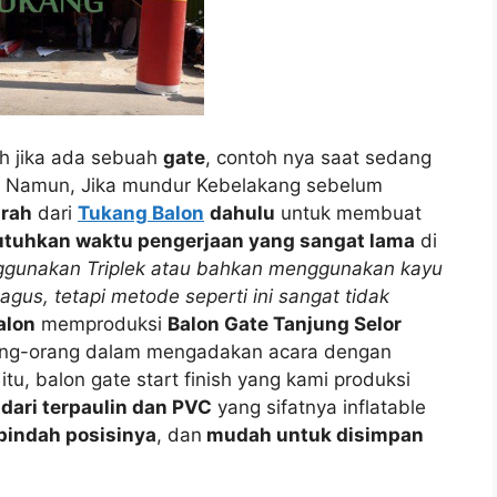
h jika ada sebuah
gate
, contoh nya saat sedang
 Namun, Jika mundur Kebelakang sebelum
urah
dari
Tukang Balon
dahulu
untuk membuat
butuhkan waktu pengerjaan yang sangat lama
di
ggunakan Triplek atau bahkan menggunakan kayu
gus, tetapi metode seperti ini sangat tidak
alon
memproduksi
Balon Gate Tanjung Selor
ng-orang dalam mengadakan acara dengan
u, balon gate start finish yang kami produksi
dari terpaulin dan PVC
yang sifatnya inflatable
pindah posisinya
, dan
mudah untuk disimpan