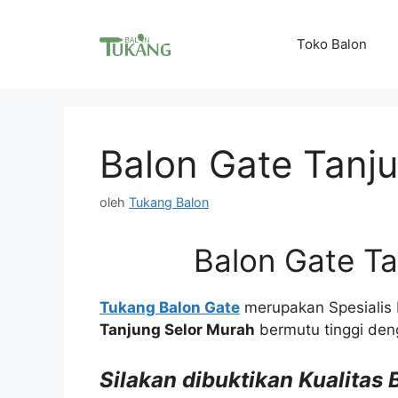
Langsung
ke
Toko Balon
isi
Balon Gate Tanj
oleh
Tukang Balon
Balon Gate Ta
Tukang Balon Gate
merupakan Spesiali
Tanjung Selor Murah
bermutu tinggi de
Silakan dibuktikan Kualitas