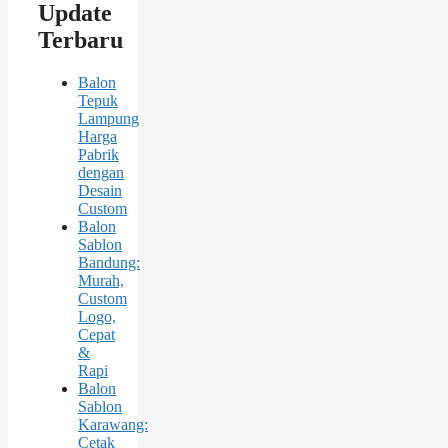
Update
Terbaru
Balon
Tepuk
Lampung
Harga
Pabrik
dengan
Desain
Custom
Balon
Sablon
Bandung:
Murah,
Custom
Logo,
Cepat
&
Rapi
Balon
Sablon
Karawang:
Cetak