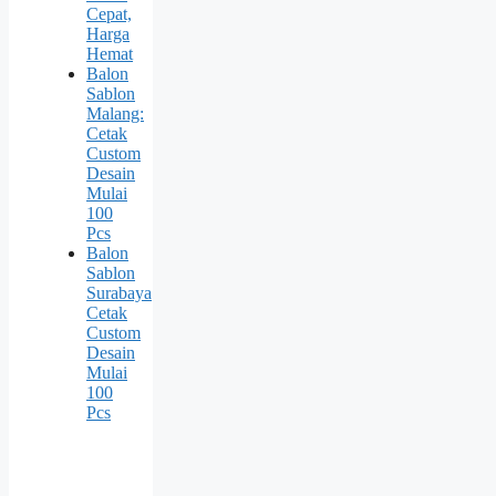
Cepat,
Harga
Hemat
Balon
Sablon
Malang:
Cetak
Custom
Desain
Mulai
100
Pcs
Balon
Sablon
Surabaya
Cetak
Custom
Desain
Mulai
100
Pcs