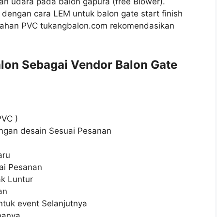
an udara pada balon gapura (free Blower).
e dengan cara LEM untuk balon gate start finish
 Bahan PVC tukangbalon.com rekomendasikan
lon Sebagai Vendor Balon Gate
PVC )
ngan desain Sesuai Pesanan
aru
ai Pesanan
ak Luntur
an
tuk event Selanjutnya
nanya