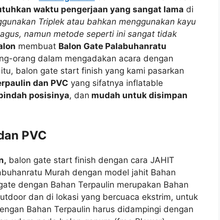
butuhkan waktu pengerjaan yang sangat lama
di
ggunakan Triplek atau bahkan menggunakan kayu
agus, namun metode seperti ini sangat tidak
alon
membuat
Balon Gate Palabuhanratu
ng-orang dalam mengadakan acara dengan
u, balon gate start finish yang kami pasarkan
erpaulin dan PVC
yang sifatnya inflatable
pindah posisinya
, dan
mudah untuk disimpan
 dan PVC
n,
balon gate start finish dengan cara JAHIT
abuhanratu Murah dengan model jahit Bahan
on gate dengan Bahan Terpaulin merupakan Bahan
Outdoor dan di lokasi yang bercuaca ekstrim, untuk
engan Bahan Terpaulin harus didampingi dengan