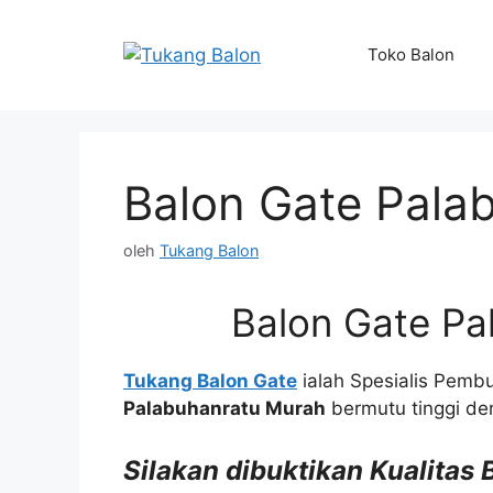
Langsung
ke
Toko Balon
isi
Balon Gate Pala
oleh
Tukang Balon
Balon Gate Pa
Tukang Balon Gate
ialah Spesialis Pemb
Palabuhanratu Murah
bermutu tinggi d
Silakan dibuktikan Kualitas