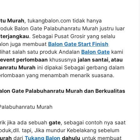
atu Murah
, tukangbalon.com tidak hanya
oduk Balon Gate Palabuhanratu Murah justru luar
 terjangkau
. Sebagai Pusat Grosir yang selalu
alon juga membuat
Balon Gate Start Finish
ihat salah satu produk Andalan
Balon Gate
kami
event perlombaan
khususnya
jalan santai, atau
hanratu Murah
ini dipakai Sebagai gerbang dalam
erlombaan yang menambah menarik suasana.
on Gate Palabuhanratu Murah dan Berkualitas
ik jika ada sebuah
gate
, sebagai contoh nya saat
uk,dll. tapi, Jika mundur Kebelakang sebelum
Murah
dari
Tukang Balon
dahulu
untuk membuat