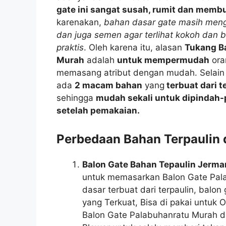
gate ini sangat susah, rumit dan mem
karenakan,
bahan dasar gate masih men
dan juga semen agar terlihat kokoh dan b
praktis
. Oleh karena itu, alasan
Tukang B
Murah
adalah
untuk mempermudah
ora
memasang atribut dengan mudah. Selain it
ada
2 macam bahan
yang
terbuat dari t
sehingga
mudah sekali untuk dipindah-
setelah pemakaian.
Perbedaan Bahan Terpaulin
Balon Gate Bahan Tepaulin Jerma
untuk memasarkan Balon Gate Pal
dasar terbuat dari terpaulin, bal
yang Terkuat, Bisa di pakai untuk 
Balon Gate Palabuhanratu Murah d