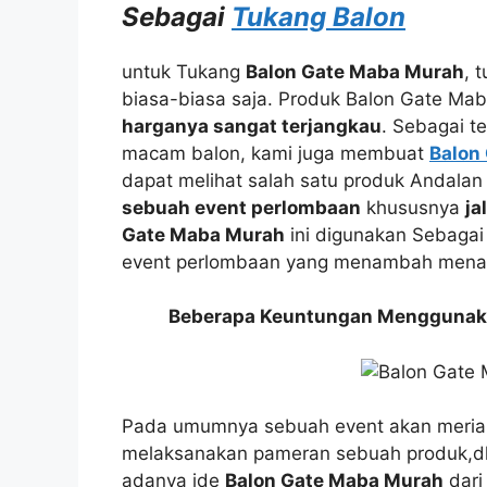
Sebagai
Tukang Balon
untuk Tukang
Balon Gate Maba Murah
, 
biasa-biasa saja. Produk Balon Gate Mab
harganya sangat terjangkau
. Sebagai t
macam balon, kami juga membuat
Balon 
dapat melihat salah satu produk Andala
sebuah event perlombaan
khususnya
ja
Gate Maba Murah
ini digunakan Sebaga
event perlombaan yang menambah menar
Beberapa Keuntungan Menggunaka
Pada umumnya sebuah event akan meria
melaksanakan pameran sebuah produk,dl
adanya ide
Balon Gate Maba Murah
dar