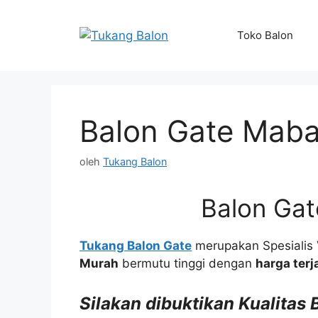
Langsung
ke
Toko Balon
isi
Balon Gate Mab
oleh
Tukang Balon
Balon Ga
Tukang Balon Gate
merupakan Spesialis
Murah
bermutu tinggi dengan
harga ter
Silakan dibuktikan Kualitas