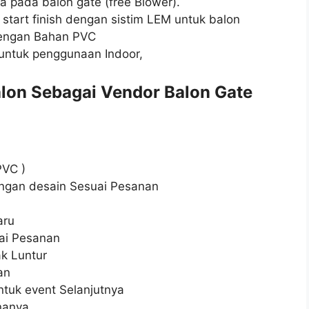
a pada balon gate (free Blower).
e start finish dengan sistim LEM untuk balon
dengan Bahan PVC
untuk penggunaan Indoor,
lon Sebagai Vendor Balon Gate
PVC )
ngan desain Sesuai Pesanan
aru
ai Pesanan
ak Luntur
an
tuk event Selanjutnya
nanya