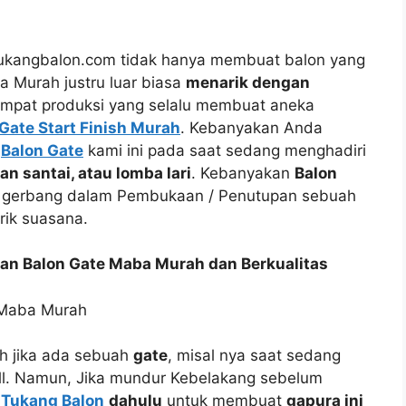
tukangbalon.com tidak hanya membuat balon yang
a Murah justru luar biasa
menarik dengan
empat produksi yang selalu membuat aneka
Gate Start Finish Murah
. Kebanyakan Anda
n
Balon Gate
kami ini pada saat sedang menghadiri
lan santai, atau lomba lari
. Kebanyakan
Balon
i gerbang dalam Pembukaan / Penutupan sebuah
ik suasana.
n Balon Gate Maba Murah dan Berkualitas
h jika ada sebuah
gate
, misal nya saat sedang
l. Namun, Jika mundur Kebelakang sebelum
i
Tukang Balon
dahulu
untuk membuat
gapura ini