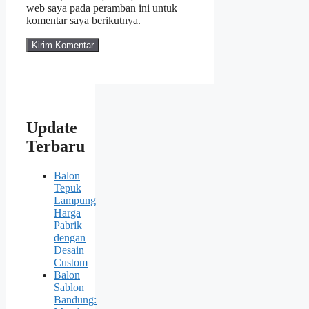
web saya pada peramban ini untuk
komentar saya berikutnya.
Update
Terbaru
Balon
Tepuk
Lampung
Harga
Pabrik
dengan
Desain
Custom
Balon
Sablon
Bandung: