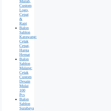
Murah,
Custom
Logo,
Cepat
&
Rapi
Balon
Sablon
Karawang:
Cetak
Cepat,
Harga
Hemat
Balon
Sablon
Malang:
Cetak
Custom
Desain
Mulai
100
Pcs
Balon
Sablon
Surabaya