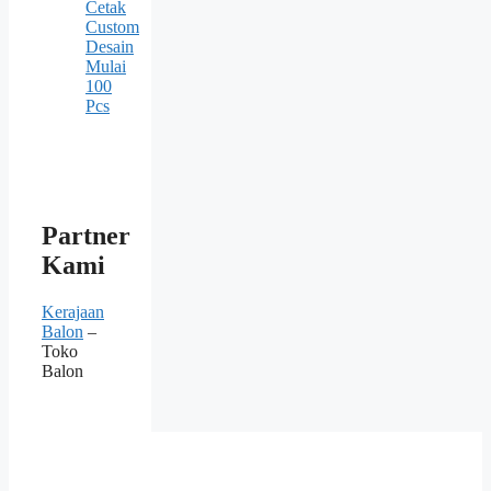
Cetak
Custom
Desain
Mulai
100
Pcs
Partner
Kami
Kerajaan
Balon
–
Toko
Balon