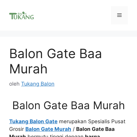
Langsung
ke
Menu
isi
Balon Gate Baa
Murah
oleh
Tukang Balon
Balon Gate Baa Murah
Tukang Balon Gate
merupakan Spesialis Pusat
Grosir
Balon Gate Murah
/
Balon Gate Baa
Murah
bermutu tinggi dengan
harga