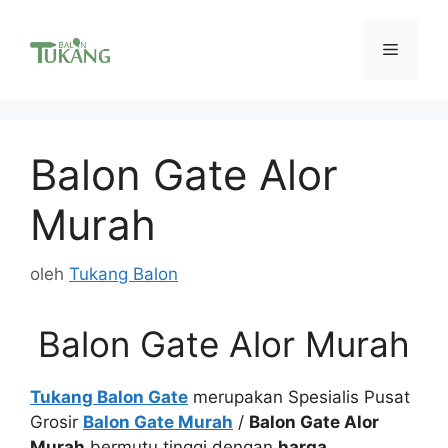
Langsung
ke
Menu
isi
Balon Gate Alor
Murah
oleh
Tukang Balon
Balon Gate Alor Murah
Tukang Balon Gate
merupakan Spesialis Pusat
Grosir
Balon Gate Murah
/
Balon Gate Alor
Murah
bermutu tinggi dengan
harga