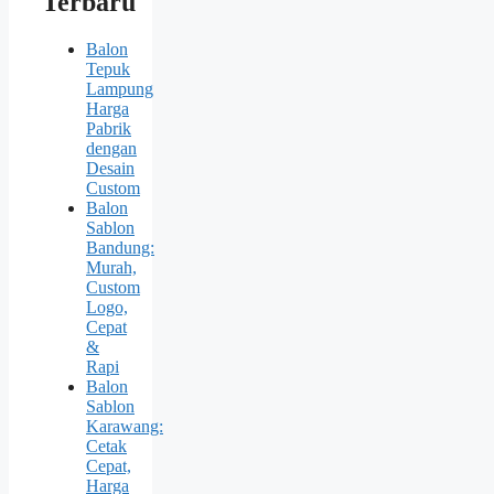
Terbaru
Balon
Tepuk
Lampung
Harga
Pabrik
dengan
Desain
Custom
Balon
Sablon
Bandung:
Murah,
Custom
Logo,
Cepat
&
Rapi
Balon
Sablon
Karawang:
Cetak
Cepat,
Harga