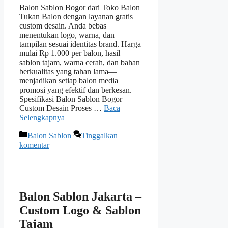
Balon Sablon Bogor dari Toko Balon
Tukan Balon dengan layanan gratis
custom desain. Anda bebas
menentukan logo, warna, dan
tampilan sesuai identitas brand. Harga
mulai Rp 1.000 per balon, hasil
sablon tajam, warna cerah, dan bahan
berkualitas yang tahan lama—
menjadikan setiap balon media
promosi yang efektif dan berkesan.
Spesifikasi Balon Sablon Bogor
Custom Desain Proses …
Baca
Selengkapnya
Kategori
Balon Sablon
Tinggalkan
komentar
Balon Sablon Jakarta –
Custom Logo & Sablon
Tajam