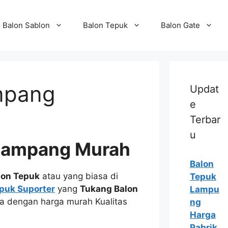
Balon Sablon
Balon Tepuk
Balon Gate
mpang
Updat
e
Terbar
u
 Sampang Murah
Balon
lon Tepuk
atau yang biasa di
Tepuk
puk Suporter
yang
Tukang Balon
Lampu
da dengan harga murah Kualitas
ng
Harga
Pabrik