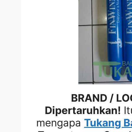
BRAND / LO
Dipertaruhkan!
It
mengapa
Tukang B