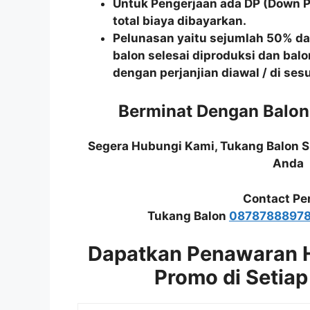
Untuk Pengerjaan ada DP (Down 
total biaya dibayarkan.
Pelunasan yaitu sejumlah 50% dari
balon selesai diproduksi dan balo
dengan perjanjian diawal / di se
Berminat Dengan Balo
Segera Hubungi Kami, Tukang Balon 
Anda
Contact Pe
Tukang Balon
0878788897
Dapatkan Penawaran 
Promo di Setiap