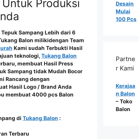
 Untuk Produksi
Desain
Mulai
Anda
100 Pcs
 Tepuk Sampang Lebih dari 6
Tukang Balon milikidengan
Team
Murah
Kami sudah
Terbukti Hasil
ajuan teknologi,
Tukang Balon
Partne
erbaru
, membuat Hasil Press
r Kami
uk Sampang tidak Mudah Bocor
Kami Rancang dengan
Kerajaa
at Hasil
Logo / Brand Anda
n Balon
pu membuat
4000 pcs Balon
– Toko
Balon
ampang di
Tukang Balon
:
an Terbaru