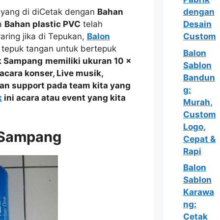
yang di diCetak dengan
Bahan
dengan
na
Bahan plastic PVC
telah
Desain
aring jika di Tepukan,
Balon
Custom
 tepuk tangan untuk bertepuk
Balon
k Sampang
memiliki ukuran 10 x
Sablon
 acara
konser, Live musik,
Bandun
an support
pada team kita yang
g:
k
ini acara atau event yang kita
Murah,
Custom
Logo,
 Sampang
Cepat &
Rapi
Balon
Sablon
Karawa
ng:
Cetak