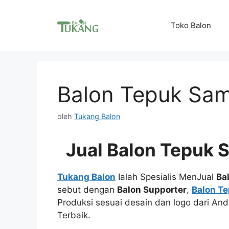
Langsung
ke
Toko Balon
isi
Balon Tepuk Sa
oleh
Tukang Balon
Jual Balon Tepuk
Tukang Balon
Ialah Spesialis MenJual
Ba
sebut dengan
Balon Supporter
,
Balon Te
Produksi sesuai desain dan logo dari An
Terbaik.