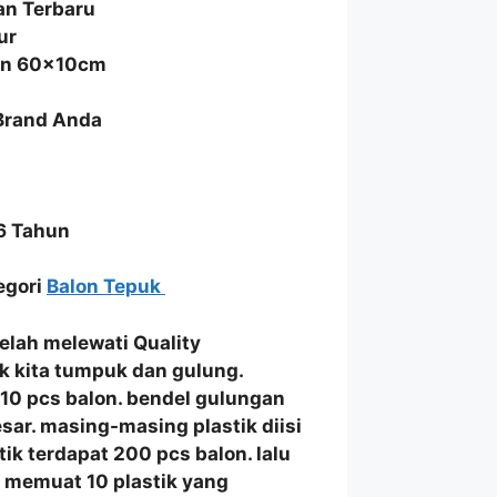
an Terbaru
ur
ran 60x10cm
 Brand Anda
6 Tahun
tegori
Balon Tepuk
elah melewati
Quality
k
kita
tumpuk dan gulung
.
i 10 pcs balon. bendel gulungan
sar. masing-masing plastik diisi
tik terdapat 200 pcs balon. lalu
 memuat 10 plastik yang