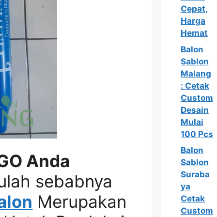
Cepat,
Harga
Hemat
Balon
Sablon
Malang
: Cetak
Custom
Desain
Mulai
100 Pcs
Balon
GO Anda
Sablon
Suraba
ulah sebabnya
ya
alon
Merupakan
Cetak
Custom