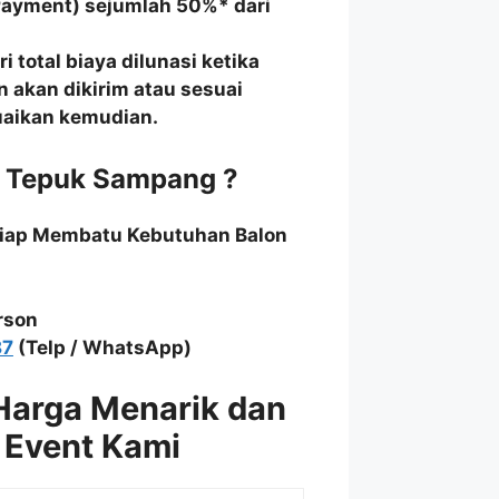
Payment) sejumlah 50%* dari
 total biaya dilunasi ketika
n akan dikirim atau sesuai
suaikan kemudian.
n Tepuk Sampang ?
Siap Membatu Kebutuhan Balon
rson
87
(Telp / WhatsApp)
Harga Menarik dan
 Event Kami