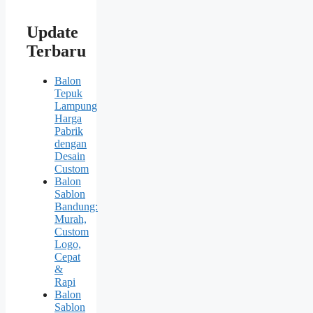
Update
Terbaru
Balon
Tepuk
Lampung
Harga
Pabrik
dengan
Desain
Custom
Balon
Sablon
Bandung:
Murah,
Custom
Logo,
Cepat
&
Rapi
Balon
Sablon