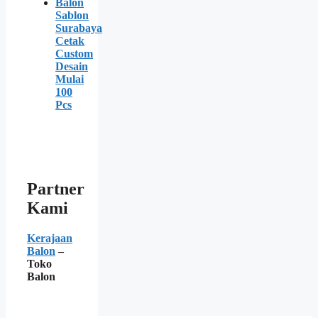
Balon
Sablon
Surabaya
Cetak
Custom
Desain
Mulai
100
Pcs
Partner
Kami
Kerajaan
Balon
–
Toko
Balon