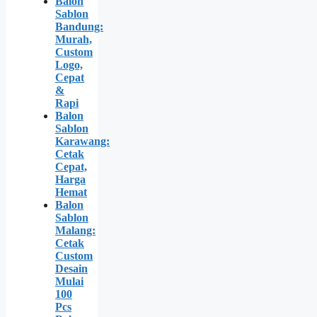
Balon
Sablon
Bandung:
Murah,
Custom
Logo,
Cepat
&
Rapi
Balon
Sablon
Karawang:
Cetak
Cepat,
Harga
Hemat
Balon
Sablon
Malang:
Cetak
Custom
Desain
Mulai
100
Pcs