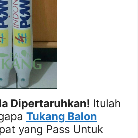
a Dipertaruhkan!
Itulah
ngapa
Tukang Balon
at yang Pass Untuk