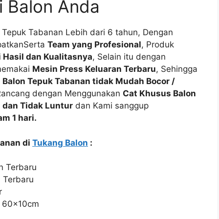
i Balon Anda
Tepuk Tabanan Lebih dari 6 tahun, Dengan
patkanSerta
Team yang Profesional
, Produk
 Hasil dan Kualitasnya
, Selain itu dengan
memakai
Mesin Press Keluaran Terbaru
, Sehingga
a
Balon Tepuk Tabanan tidak Mudah Bocor /
n Rancang dengan Menggunakan
Cat Khusus Balon
 dan Tidak Luntur
dan Kami sanggup
m 1 hari.
banan di
Tukang Balon
:
n Terbaru
n Terbaru
r
n 60x10cm