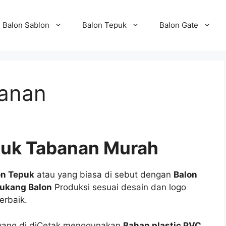
Balon Sablon
Balon Tepuk
Balon Gate
banan
puk Tabanan Murah
on Tepuk
atau yang biasa di sebut dengan
Balon
ukang Balon
Produksi sesuai desain dan logo
erbaik.
yang di diCetak menggunakan
Bahan plastic PVC
,