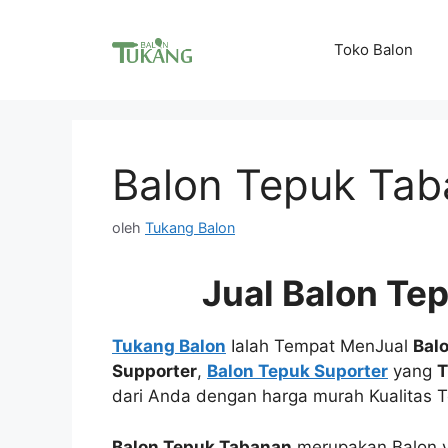
Langsung
ke
Toko Balon
isi
Balon Tepuk Ta
oleh
Tukang Balon
Jual Balon Te
Tukang Balon
Ialah Tempat MenJual
Bal
Supporter
,
Balon Tepuk Suporter
yang
T
dari Anda dengan harga murah Kualitas T
Balon Tepuk Tabanan
merupakan Balon 