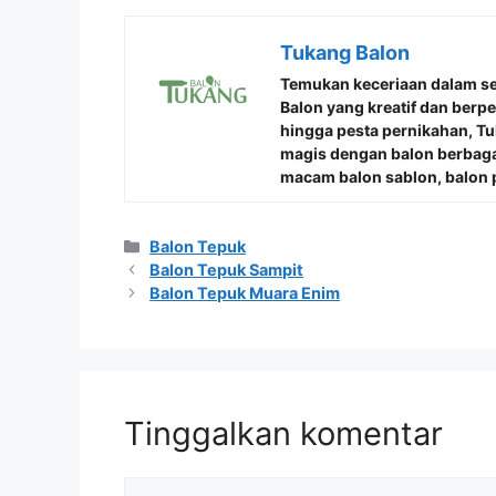
Tukang Balon
Temukan keceriaan dalam s
Balon
yang kreatif dan berp
hingga pesta pernikahan, 
magis dengan balon berbaga
macam balon sablon, balon p
Kategori
Balon Tepuk
Balon Tepuk Sampit
Balon Tepuk Muara Enim
Tinggalkan komentar
Komentar