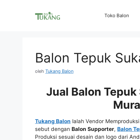
Langsung
ke
Toko Balon
isi
Balon Tepuk Su
oleh
Tukang Balon
Jual Balon Tepu
Mur
Tukang Balon
Ialah Vendor Memproduks
sebut dengan
Balon Supporter
,
Balon Te
Produksi sesuai desain dan logo dari An