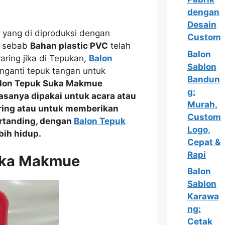
dengan
Desain
 yang di diproduksi dengan
Custom
l sebab
Bahan plastic PVC
telah
Balon
aring jika di Tepukan,
Balon
Sablon
nganti tepuk tangan untuk
Bandun
lon Tepuk Suka Makmue
g:
iasanya dipakai untuk acara atau
Murah,
ring
atau
untuk memberikan
Custom
rtanding, dengan
Balon Tepuk
Logo,
bih hidup.
Cepat &
Rapi
uka Makmue
Balon
Sablon
Karawa
ng:
Cetak