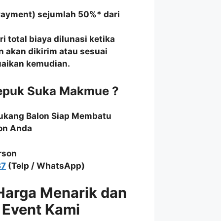
Payment) sejumlah 50%* dari
 total biaya dilunasi ketika
n akan dikirim atau sesuai
suaikan kemudian.
Tepuk Suka Makmue ?
Tukang Balon Siap Membatu
on Anda
rson
87
(Telp / WhatsApp)
Harga Menarik dan
 Event Kami