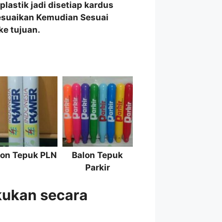
astik jadi disetiap kardus
yesuaikan Kemudian Sesuai
e tujuan.
lon Tepuk PLN
Balon Tepuk
Parkir
kukan secara