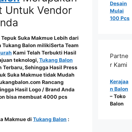
Desain
t Untuk Vendor
Mulai
100 Pcs
Anda
 Tepuk Suka Makmue Lebih dari
 Tukang Balon milikiSerta
Team
Murah
Kami Telah
Terbukti Hasil
Partne
ajuan teknologi,
Tukang Balon
r Kami
n Terbaru
, Sehingga Hasil Press
puk Suka Makmue tidak Mudah
Kerajaa
.tukangbalon.com Rancang
n Balon
ingga Hasil
Logo / Brand Anda
– Toko
on bisa membuat
4000 pcs
Balon
uka Makmue di
Tukang Balon
: