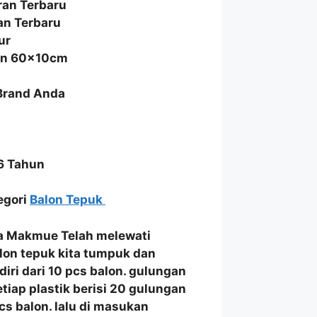
an Terbaru
an Terbaru
ur
ran 60x10cm
 Brand Anda
6 Tahun
tegori
Balon Tepuk
ka Makmue
Telah melewati
lon tepuk
kita
tumpuk dan
rdiri dari 10 pcs balon. gulungan
etiap plastik berisi 20 gulungan
cs balon. lalu di masukan