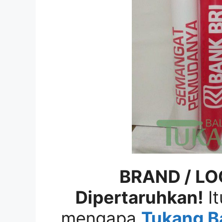
BRAND / LO
Dipertaruhkan!
It
mengapa
Tukang B