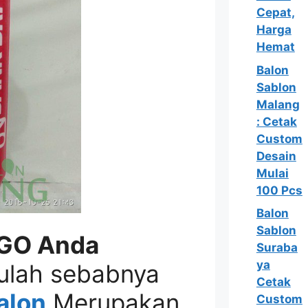
Cepat,
Harga
Hemat
Balon
Sablon
Malang
: Cetak
Custom
Desain
Mulai
100 Pcs
Balon
Sablon
GO Anda
Suraba
ya
ulah sebabnya
Cetak
alon
Merupakan
Custom