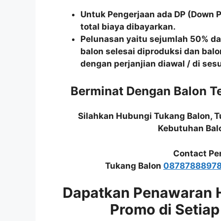
Untuk Pengerjaan ada DP (Down 
total biaya dibayarkan.
Pelunasan yaitu sejumlah 50% dari
balon selesai diproduksi dan balo
dengan perjanjian diawal / di se
Berminat Dengan Balon 
Silahkan Hubungi Tukang Balon, 
Kebutuhan Bal
Contact Pe
Tukang Balon
0878788897
Dapatkan Penawaran 
Promo di Setiap