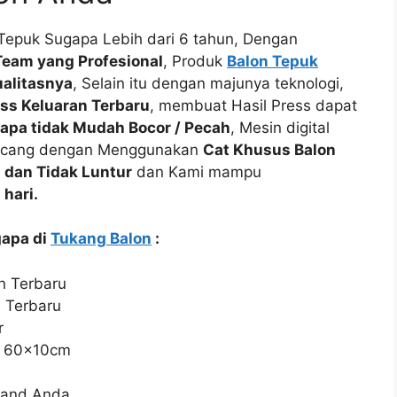
epuk Sugapa Lebih dari 6 tahun, Dengan
Team yang Profesional
, Produk
Balon Tepuk
ualitasnya
, Selain itu dengan majunya teknologi,
ss Keluaran Terbaru
, membuat Hasil Press dapat
apa tidak Mudah Bocor / Pecah
, Mesin digital
ancang dengan Menggunakan
Cat Khusus Balon
 dan Tidak Luntur
dan Kami mampu
hari.
gapa di
Tukang Balon
:
n Terbaru
n Terbaru
r
n 60x10cm
rand Anda