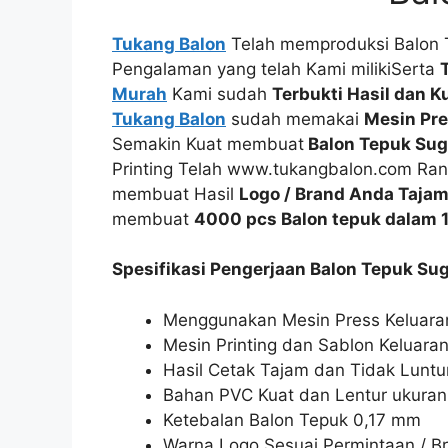
Tukang Balon
Telah memproduksi Balon T
Pengalaman yang telah Kami milikiSerta
Murah
Kami sudah
Terbukti Hasil dan K
Tukang Balon
sudah memakai
Mesin Pre
Semakin Kuat membuat
Balon Tepuk Sug
Printing Telah www.tukangbalon.com R
membuat Hasil
Logo / Brand Anda Tajam
membuat
4000 pcs Balon tepuk dalam 1 
Spesifikasi Pengerjaan Balon Tepuk Su
Menggunakan Mesin Press Keluara
Mesin Printing dan Sablon Keluara
Hasil Cetak Tajam dan Tidak Luntu
Bahan PVC Kuat dan Lentur ukura
Ketebalan Balon Tepuk 0,17 mm
Warna Logo Sesuai Permintaan / B