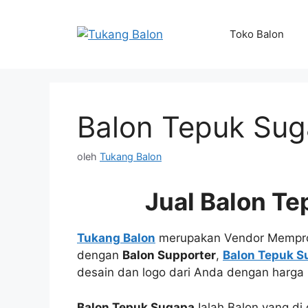
Langsung
ke
Toko Balon
isi
Balon Tepuk Su
oleh
Tukang Balon
Jual Balon T
Tukang Balon
merupakan Vendor Mempr
dengan
Balon Supporter
,
Balon Tepuk S
desain dan logo dari Anda dengan harga 
Balon Tepuk Sugapa
Ialah Balon yang d