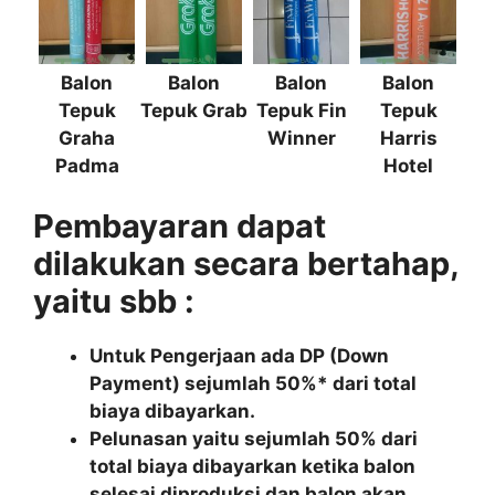
Balon
Balon
Balon
Balon
Tepuk
Tepuk Grab
Tepuk Fin
Tepuk
Graha
Winner
Harris
Padma
Hotel
Pembayaran dapat
dilakukan secara bertahap,
yaitu sbb :
Untuk Pengerjaan ada DP (Down
Payment) sejumlah 50%* dari total
biaya dibayarkan.
Pelunasan yaitu sejumlah 50% dari
total biaya dibayarkan ketika balon
selesai diproduksi dan balon akan