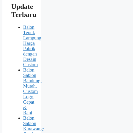
Update
Terbaru
Balon
Tepuk
Lampung
Harga
Pabrik
dengan
Desain
Custom
Balon
Sablon
Bandung:
Murah,
Custom
Logo,
Cepat
&
Rapi
Balon
Sablon
Karawang: