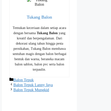
Tukang Balon
Temukan keceriaan dalam setiap acara
dengan bersama
Tukang Balon
yang
kreatif dan berpengalaman. Dari
dekorasi ulang tahun hingga pesta
pernikahan, Tukang Balon membawa
sentuhan magis dengan balon berbagai
bentuk dan warna, beraneka macam
balon sablon, balon pvc serta balon
terpaulin.
Kategori
Balon Tepuk
Balon Tepuk Lanny Jaya
Balon Tepuk Mungkid