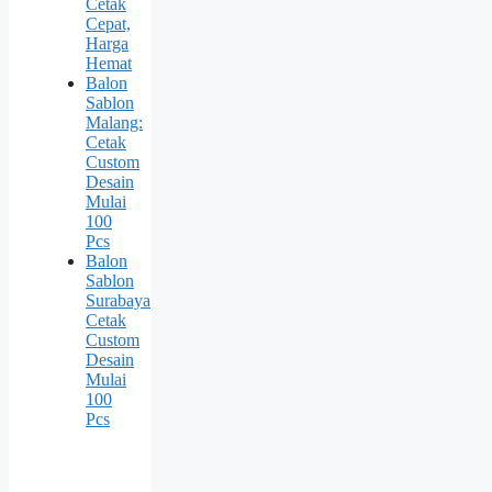
Cetak
Cepat,
Harga
Hemat
Balon
Sablon
Malang:
Cetak
Custom
Desain
Mulai
100
Pcs
Balon
Sablon
Surabaya
Cetak
Custom
Desain
Mulai
100
Pcs