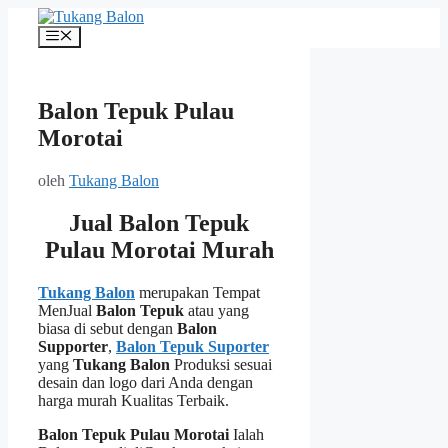
Langsung
ke
Menu
isi
Balon Tepuk Pulau
Morotai
oleh
Tukang Balon
Jual Balon Tepuk
Pulau Morotai Murah
Tukang Balon
merupakan Tempat
MenJual
Balon Tepuk
atau yang
biasa di sebut dengan
Balon
Supporter
,
Balon Tepuk Suporter
yang
Tukang Balon
Produksi sesuai
desain dan logo dari Anda dengan
harga murah Kualitas Terbaik.
Balon Tepuk Pulau Morotai
Ialah