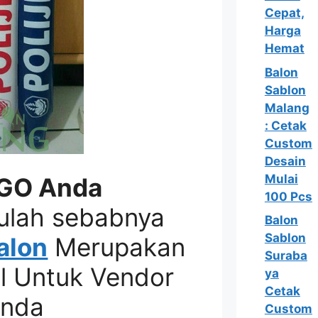
Cepat,
Harga
Hemat
Balon
Sablon
Malang
: Cetak
Custom
Desain
Mulai
GO Anda
100 Pcs
ulah sebabnya
Balon
Sablon
alon
Merupakan
Suraba
l Untuk Vendor
ya
Cetak
Anda
Custom