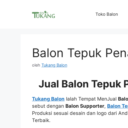
Langsung
ke
Toko Balon
isi
Balon Tepuk Pe
oleh
Tukang Balon
Jual Balon Tepuk
Tukang Balon
Ialah Tempat MenJual
Bal
sebut dengan
Balon Supporter
,
Balon Te
Produksi sesuai desain dan logo dari An
Terbaik.