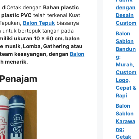
di diCetak dengan
Bahan plastic
dengan
 plastic PVC
telah terkenal Kuat
Desain
 Tepukan,
Balon Tepuk
biasanya
Custom
n untuk bertepuk tangan pada
Balon
iliki ukuran 10 x 60 cm. balon
Sablon
ve musik, Lomba, Gathering
atau
Bandun
 team kesayangan, dengan
Balon
g:
ih menarik.
Murah,
Custom
 Penajam
Logo,
Cepat &
Rapi
Balon
Sablon
Karawa
ng:
Cetak