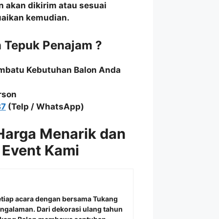
n akan dikirim atau sesuai
suaikan kemudian.
n Tepuk Penajam ?
embatu Kebutuhan Balon Anda
rson
87
(Telp / WhatsApp)
Harga Menarik dan
 Event Kami
etiap acara dengan bersama
Tukang
engalaman. Dari dekorasi ulang tahun