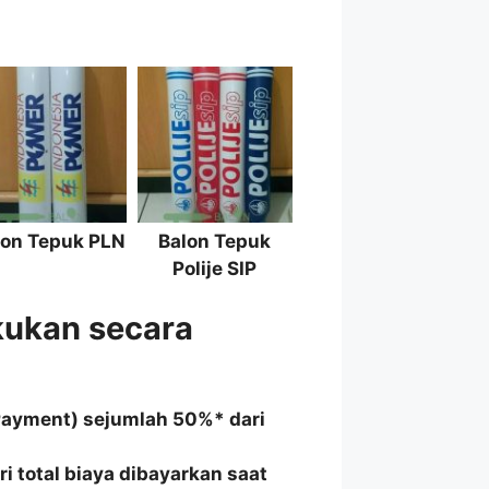
lon Tepuk PLN
Balon Tepuk
Polije SIP
kukan secara
Payment) sejumlah 50%* dari
i total biaya dibayarkan saat