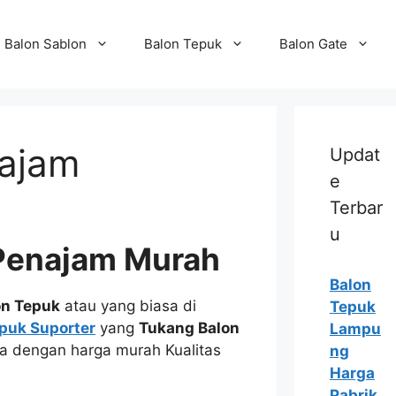
Balon Sablon
Balon Tepuk
Balon Gate
najam
Updat
e
Terbar
u
 Penajam Murah
Balon
on Tepuk
atau yang biasa di
Tepuk
puk Suporter
yang
Tukang Balon
Lampu
da dengan harga murah Kualitas
ng
Harga
Pabrik