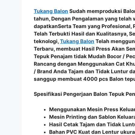
Tukang Balon
Sudah memproduksi Balon
tahun, Dengan Pengalaman yang telah
dapatkanSerta
Team yang Profesional
,
Telah
Terbukti Hasil dan Kualitasnya
, S
teknologi,
Tukang Balon
Telah menggu
Terbaru
, membuat Hasil Press Akan Se
Tepuk Penajam tidak Mudah Bocor / Pe
Rancang dengan Menggunakan
Cat Kh
/ Brand Anda Tajam dan Tidak Luntur
da
sanggup membuat
4000 pcs Balon tepu
Spesifikasi Pengerjaan Balon Tepuk Pe
Menggunakan Mesin Press Keluar
Mesin Printing dan Sablon Keluar
Hasil Cetak Tajam dan Tidak Lunt
Bahan PVC Kuat dan Lentur uku