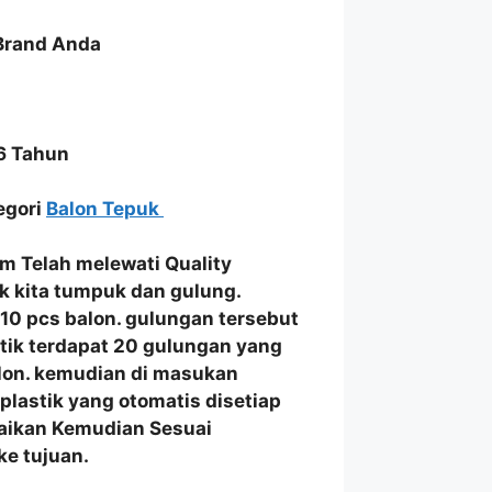
 Brand Anda
6 Tahun
tegori
Balon Tepuk
am
Telah melewati
Quality
k
kita
tumpuk dan gulung
.
i 10 pcs balon. gulungan tersebut
stik terdapat 20 gulungan yang
balon. kemudian di masukan
lastik yang otomatis disetiap
uaikan Kemudian Sesuai
e tujuan.