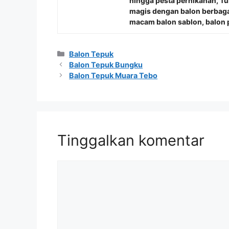
hingga pesta pernikahan, 
magis dengan balon berbaga
macam balon sablon, balon p
Kategori
Balon Tepuk
Balon Tepuk Bungku
Balon Tepuk Muara Tebo
Tinggalkan komentar
Komentar