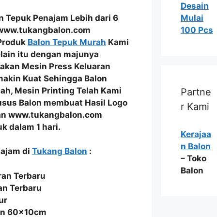
Desain
 Tepuk Penajam Lebih dari 6
Mulai
 www.tukangbalon.com
100 Pcs
 Produk
Balon Tepuk Murah
Kami
elain itu dengan majunya
nakan
Mesin Press Keluaran
makin Kuat Sehingga
Balon
cah
, Mesin Printing Telah Kami
Partne
usus Balon
membuat Hasil
Logo
r Kami
n www.tukangbalon.com
k dalam 1 hari.
Kerajaa
n Balon
najam di
Tukang Balon
:
– Toko
Balon
an Terbaru
an Terbaru
ur
ran 60x10cm