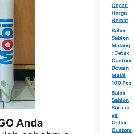
Cepat,
Harga
Hemat
Balon
Sablon
Malang
: Cetak
Custom
Desain
Mulai
100 Pcs
Balon
Sablon
Suraba
ya
GO Anda
Cetak
Custom