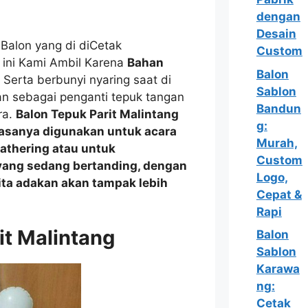
dengan
Desain
alon yang di diCetak
Custom
 ini Kami Ambil Karena
Bahan
Balon
 Serta berbunyi nyaring saat di
Sablon
n sebagai penganti tepuk tangan
Bandun
ra.
Balon Tepuk Parit Malintang
g:
biasanya digunakan untuk acara
Murah,
Gathering
atau
untuk
Custom
yang sedang bertanding, dengan
Logo,
kita adakan akan tampak lebih
Cepat &
Rapi
it Malintang
Balon
Sablon
Karawa
ng:
Cetak