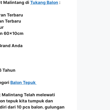
it Malintang di
Tukang Balon
:
an Terbaru
an Terbaru
ur
ran 60x10cm
 Brand Anda
6 Tahun
tegori
Balon Tepuk
t Malintang
Telah melewati
lon tepuk
kita
tumpuk dan
rdiri dari 10 pcs balon. gulungan