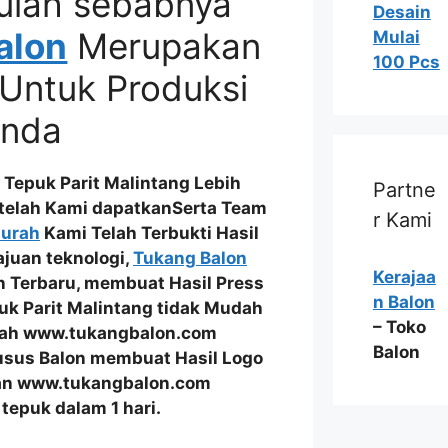
ulah sebabnya
Desain
alon
Merupakan
Mulai
100 Pcs
Untuk Produksi
Anda
Tepuk Parit Malintang Lebih
Partne
 telah Kami dapatkanSerta
Team
r Kami
Murah
Kami Telah
Terbukti Hasil
ajuan teknologi,
Tukang Balon
Kerajaa
n Terbaru
, membuat Hasil Press
n Balon
uk Parit Malintang tidak Mudah
– Toko
Telah www.tukangbalon.com
Balon
usus Balon
membuat Hasil
Logo
n www.tukangbalon.com
tepuk dalam 1 hari.