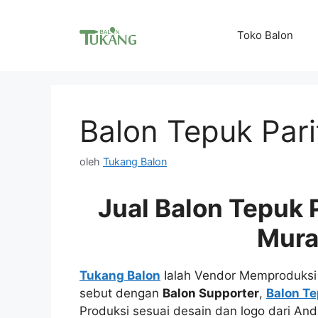
Langsung
ke
Toko Balon
isi
Balon Tepuk Pari
oleh
Tukang Balon
Jual Balon Tepuk 
Mur
Tukang Balon
Ialah Vendor Memproduks
sebut dengan
Balon Supporter
,
Balon Te
Produksi sesuai desain dan logo dari An