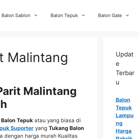
Balon Sablon
Balon Tepuk
Balon Gate
t Malintang
Updat
e
Terbar
u
Parit Malintang
Balon
ah
Tepuk
Lampu
i
Balon Tepuk
atau yang biasa di
ng
puk Suporter
yang
Tukang Balon
Harga
da dengan harga murah Kualitas
Pabrik