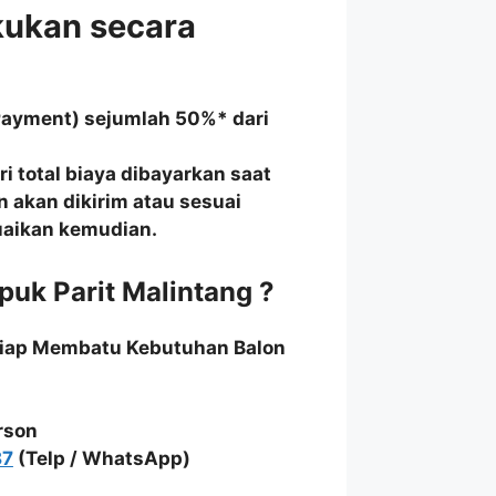
kukan secara
Payment) sejumlah 50%* dari
i total biaya dibayarkan saat
n akan dikirim atau sesuai
suaikan kemudian.
uk Parit Malintang ?
Siap Membatu Kebutuhan Balon
rson
87
(Telp / WhatsApp)