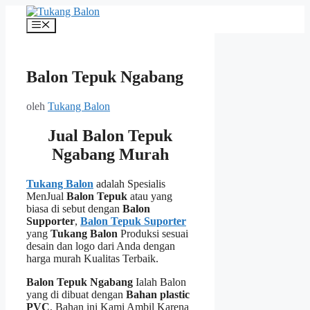
Langsung
ke
Menu
isi
Balon Tepuk Ngabang
oleh
Tukang Balon
Jual Balon Tepuk
Ngabang Murah
Tukang Balon
adalah Spesialis
MenJual
Balon Tepuk
atau yang
biasa di sebut dengan
Balon
Supporter
,
Balon Tepuk Suporter
yang
Tukang Balon
Produksi sesuai
desain dan logo dari Anda dengan
harga murah Kualitas Terbaik.
Balon Tepuk Ngabang
Ialah Balon
yang di dibuat dengan
Bahan plastic
PVC
, Bahan ini Kami Ambil Karena