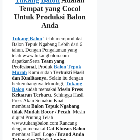
Tukang Balon
Adalah
Tempat yang Cocol
Untuk Produksi Balon
Anda
Tukang Balon
Telah memproduksi
Balon Tepuk Ngabang Lebih dari 6
tahun, Dengan Pengalaman yang
telah www.tukangbalon.com
dapatkanSerta
Team yang
Profesional
, Produk
Balon Tepuk
Murah
Kami sudah
Terbukti Hasil
dan Kualitasnya
, Selain itu dengan
berkembangnya teknologi,
Tukang
Balon
sudah memakai
Mesin Press
Keluaran Terbaru
, Sehingga Hasil
Press Akan Semakin Kuat
membuat
Balon Tepuk Ngabang
tidak Mudah Bocor / Pecah
, Mesin
digital Printing Telah
www.tukangbalon.com Rancang
dengan memakai
Cat Khusus Balon
membuat Hasil
Logo / Brand Anda
Tajam dan Tidak Luntur