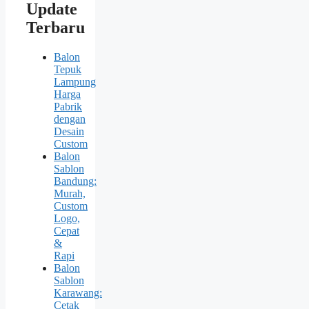
Update
Terbaru
Balon
Tepuk
Lampung
Harga
Pabrik
dengan
Desain
Custom
Balon
Sablon
Bandung:
Murah,
Custom
Logo,
Cepat
&
Rapi
Balon
Sablon
Karawang:
Cetak