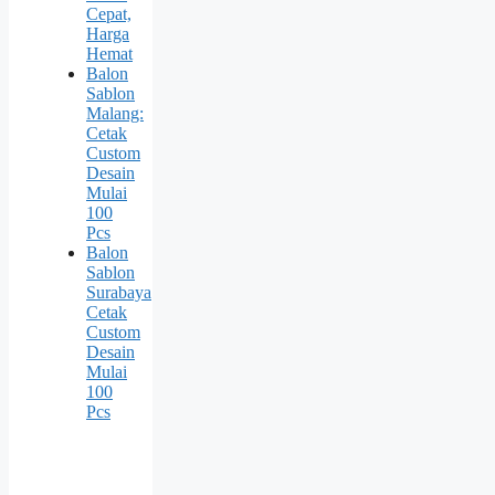
Cepat,
Harga
Hemat
Balon
Sablon
Malang:
Cetak
Custom
Desain
Mulai
100
Pcs
Balon
Sablon
Surabaya
Cetak
Custom
Desain
Mulai
100
Pcs