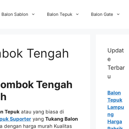
Balon Sablon
Balon Tepuk
Balon Gate
mbok Tengah
Updat
e
Terbar
u
 Lombok Tengah
Balon
ah
Tepuk
Lampu
on Tepuk
atau yang biasa di
ng
puk Suporter
yang
Tukang Balon
Harga
da dengan harga murah Kualitas
Pabrik