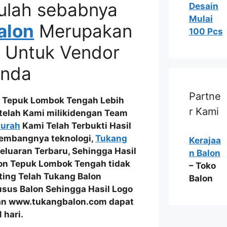
ulah sebabnya
Desain
Mulai
alon
Merupakan
100 Pcs
 Untuk Vendor
Anda
Partne
 Tepuk Lombok Tengah Lebih
r Kami
telah Kami milikidengan
Team
Murah
Kami Telah
Terbukti Hasil
rkembangnya teknologi,
Tukang
Kerajaa
eluaran Terbaru
, Sehingga Hasil
n Balon
on Tepuk Lombok Tengah tidak
– Toko
inting Telah Tukang Balon
Balon
usus Balon
Sehingga Hasil
Logo
n www.tukangbalon.com dapat
 hari.