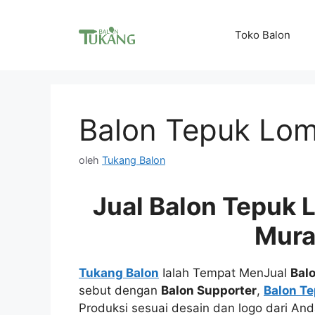
Langsung
ke
Toko Balon
isi
Balon Tepuk Lo
oleh
Tukang Balon
Jual Balon Tepuk
Mur
Tukang Balon
Ialah Tempat MenJual
Bal
sebut dengan
Balon Supporter
,
Balon Te
Produksi sesuai desain dan logo dari An