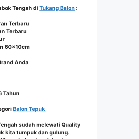
mbok Tengah di
Tukang Balon
:
an Terbaru
an Terbaru
ur
ran 60x10cm
 Brand Anda
6 Tahun
tegori
Balon Tepuk
Tengah
sudah melewati
Quality
uk
kita
tumpuk dan gulung
.