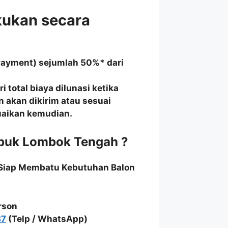
kukan secara
Payment) sejumlah 50%* dari
 total biaya dilunasi ketika
n akan dikirim atau sesuai
suaikan kemudian.
epuk Lombok Tengah ?
 Siap Membatu Kebutuhan Balon
rson
87
(Telp / WhatsApp)