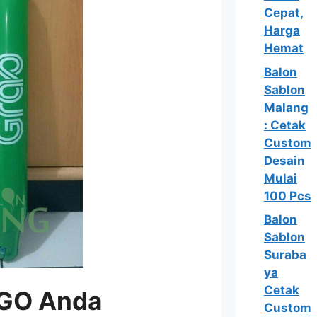
Cepat,
Harga
Hemat
Balon
Sablon
Malang
: Cetak
Custom
Desain
Mulai
100 Pcs
Balon
Sablon
Suraba
ya
Cetak
GO Anda
Custom