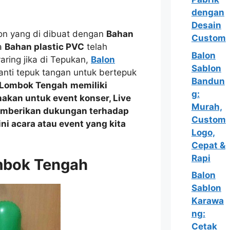
dengan
Desain
on yang di dibuat dengan
Bahan
Custom
na
Bahan plastic PVC
telah
Balon
aring jika di Tepukan,
Balon
Sablon
nti tepuk tangan untuk bertepuk
Bandun
 Lombok Tengah
memiliki
g:
unakan untuk event
konser, Live
Murah,
mberikan dukungan
terhadap
Custom
ini acara atau event yang kita
Logo,
Cepat &
Rapi
mbok Tengah
Balon
Sablon
Karawa
ng:
Cetak