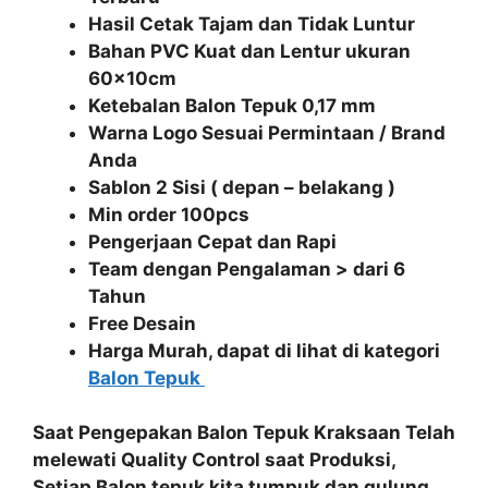
Hasil Cetak Tajam dan Tidak Luntur
Bahan PVC Kuat dan Lentur ukuran
60x10cm
Ketebalan Balon Tepuk 0,17 mm
Warna Logo Sesuai Permintaan / Brand
Anda
Sablon 2 Sisi ( depan – belakang )
Min order 100pcs
Pengerjaan Cepat dan Rapi
Team dengan Pengalaman > dari 6
Tahun
Free Desain
Harga Murah, dapat di lihat di kategori
Balon Tepuk
Saat Pengepakan
Balon Tepuk Kraksaan
Telah
melewati
Quality Control
saat Produksi,
Setiap
Balon tepuk
kita
tumpuk dan gulung
.