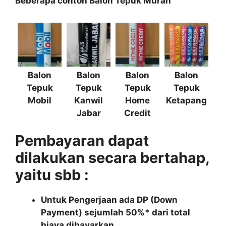
Beberapa contoh Balon Tepuk Murah
Balon
Balon
Balon
Balon
Tepuk
Tepuk
Tepuk
Tepuk
Mobil
Kanwil
Home
Ketapang
Jabar
Credit
Pembayaran dapat
dilakukan secara bertahap,
yaitu sbb :
Untuk Pengerjaan ada DP (Down
Payment) sejumlah 50%* dari total
biaya dibayarkan.