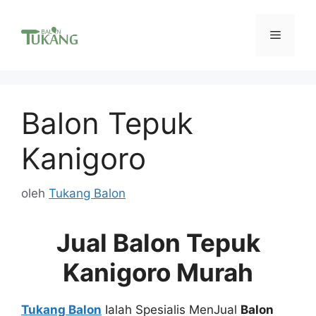
Langsung
ke
Menu
isi
Balon Tepuk
Kanigoro
oleh
Tukang Balon
Jual Balon Tepuk
Kanigoro Murah
Tukang Balon
Ialah Spesialis MenJual
Balon