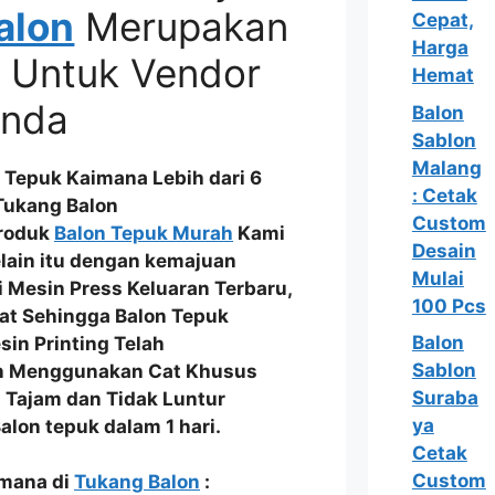
alon
Merupakan
Cepat,
Harga
 Untuk Vendor
Hemat
Anda
Balon
Sablon
Malang
Tepuk Kaimana Lebih dari 6
: Cetak
Tukang Balon
Custom
Produk
Balon Tepuk Murah
Kami
Desain
elain itu dengan kemajuan
Mulai
i
Mesin Press Keluaran Terbaru
,
100 Pcs
uat Sehingga
Balon Tepuk
Balon
esin Printing Telah
Sablon
an Menggunakan
Cat Khusus
Suraba
 Tajam dan Tidak Luntur
ya
lon tepuk dalam 1 hari.
Cetak
Custom
imana di
Tukang Balon
: