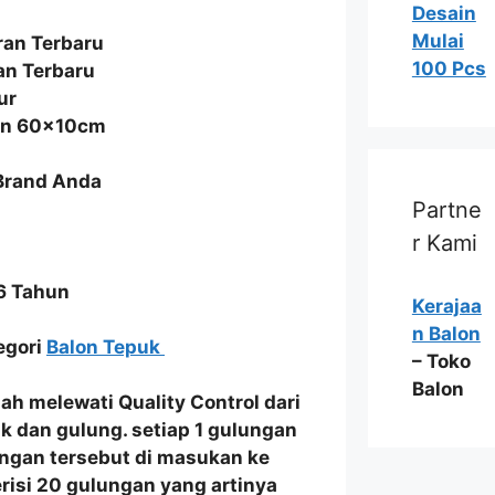
Desain
Mulai
an Terbaru
100 Pcs
an Terbaru
ur
ran 60x10cm
 Brand Anda
Partne
r Kami
6 Tahun
Kerajaa
n Balon
tegori
Balon Tepuk
– Toko
Balon
lah melewati
Quality Control
dari
k dan gulung
. setiap 1 gulungan
ulungan tersebut di masukan ke
erisi 20 gulungan yang artinya