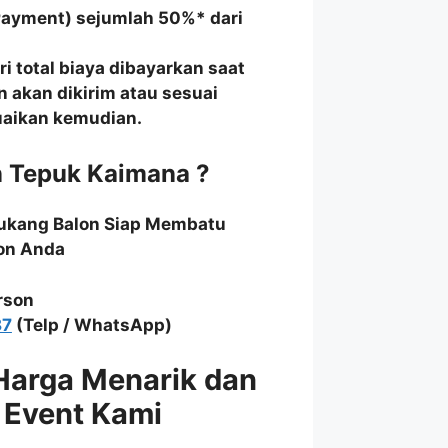
Payment) sejumlah 50%* dari
i total biaya dibayarkan saat
n akan dikirim atau sesuai
suaikan kemudian.
n Tepuk Kaimana ?
Tukang Balon Siap Membatu
on Anda
rson
87
(Telp / WhatsApp)
Harga Menarik dan
 Event Kami