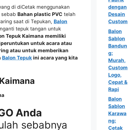
yang di diCetak menggunakan
dengan
l sebab
Bahan plastic PVC
telah
Desain
yaring saat di Tepukan,
Balon
Custom
nganti tepuk tangan untuk
Balon
on Tepuk Kaimana
memiliki
Sablon
diperuntukan untuk acara atau
Bandun
ring
atau
untuk memberikan
g:
n
Balon Tepuk
ini acara yang kita
Murah,
Custom
Logo,
 Kaimana
Cepat &
Rapi
Balon
Sablon
GO Anda
Karawa
ng:
ulah sebabnya
Cetak