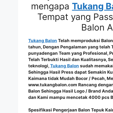
mengapa
Tukang B
Tempat yang Pass
Balon 
Tukang Balon
Telah memproduksi Balon 
tahun, Dengan Pengalaman yang telah 
punyadengan
Team yang Profesional
, 
Telah
Terbukti Hasil dan Kualitasnya
, S
teknologi,
Tukang Balon
sudah memaka
Sehingga Hasil Press dapat Semakin K
Kaimana tidak Mudah Bocor / Pecah
, M
www.tukangbalon.com Rancang deng
Balon
Sehingga Hasil
Logo / Brand Anda
dan Kami mampu mencetak
4000 pcs Ba
Spesifikasi Pengerjaan Balon Tepuk Ka