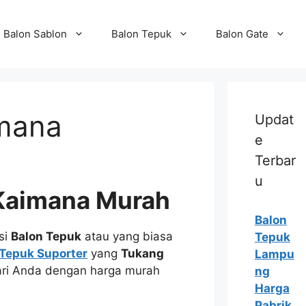
Balon Sablon
Balon Tepuk
Balon Gate
imana
Updat
e
Terbar
u
 Kaimana Murah
Balon
si
Balon Tepuk
atau yang biasa
Tepuk
 Tepuk Suporter
yang
Tukang
Lampu
ari Anda dengan harga murah
ng
Harga
Pabrik