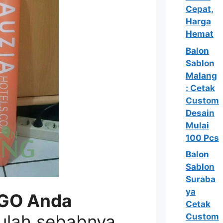
Cepat,
Harga
Hemat
Balon
Sablon
Malang
: Cetak
Custom
Desain
Mulai
100 Pcs
Balon
Sablon
Suraba
ya
GO Anda
Cetak
ulah sebabnya
Custom