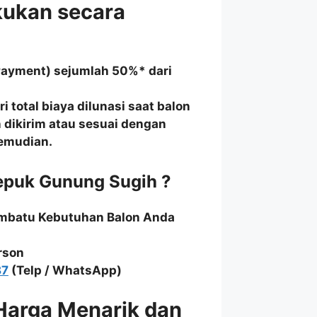
kukan secara
Payment) sejumlah 50%* dari
 total biaya dilunasi saat balon
n dikirim atau sesuai dengan
kemudian.
epuk Gunung Sugih ?
embatu Kebutuhan Balon Anda
rson
87
(Telp / WhatsApp)
Harga Menarik dan