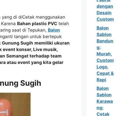
dengan
Desain
 yang di diCetak menggunakan
Custom
l Karena
Bahan plastic PVC
telah
Balon
yaring saat di Tepukan,
Balon
Sablon
nganti tangan untuk bertepuk
Bandun
k Gunung Sugih
memiliki ukuran
g:
uk event
konser, Live musik,
Murah,
an Semangat
terhadap team
Custom
ara atau event yang kita gelar
Logo,
Cepat &
Rapi
unung Sugih
Balon
Sablon
Karawa
ng:
Cetak