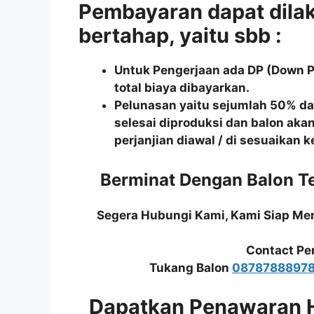
Pembayaran dapat dila
bertahap, yaitu sbb :
Untuk Pengerjaan ada DP (Down 
total biaya dibayarkan.
Pelunasan yaitu sejumlah 50% dari
selesai diproduksi dan balon aka
perjanjian diawal / di sesuaikan 
Berminat Dengan Balon T
Segera Hubungi Kami, Kami Siap M
Contact Pe
Tukang Balon
0878788897
Dapatkan Penawaran 