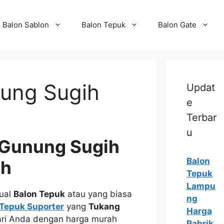
Balon Sablon
Balon Tepuk
Balon Gate
ung Sugih
Updat
e
Terbar
u
 Gunung Sugih
Balon
ah
Tepuk
Lampu
ual
Balon Tepuk
atau yang biasa
ng
 Tepuk Suporter
yang
Tukang
Harga
ari Anda dengan harga murah
Pabrik