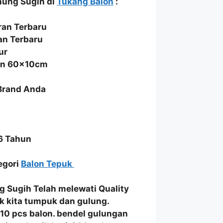
nung Sugih di
Tukang Balon
:
an Terbaru
an Terbaru
ur
ran 60x10cm
 Brand Anda
6 Tahun
tegori
Balon Tepuk
g Sugih
Telah melewati
Quality
k
kita
tumpuk dan gulung
.
i 10 pcs balon. bendel gulungan