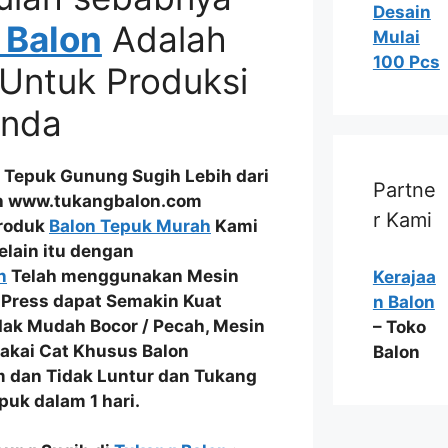
Desain
 Balon
Adalah
Mulai
100 Pcs
Untuk Produksi
Anda
 Tepuk Gunung Sugih Lebih dari
Partne
ah www.tukangbalon.com
r Kami
Produk
Balon Tepuk Murah
Kami
Selain itu dengan
n
Telah menggunakan
Mesin
Kerajaa
 Press dapat Semakin Kuat
n Balon
dak Mudah Bocor / Pecah
, Mesin
– Toko
makai
Cat Khusus Balon
Balon
m dan Tidak Luntur
dan Tukang
puk dalam 1 hari.