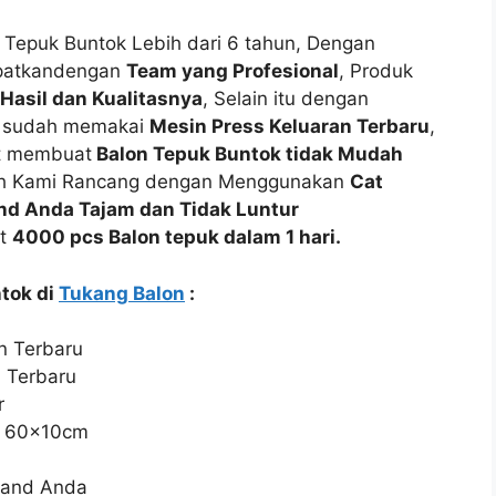
Tepuk Buntok Lebih dari 6 tahun, Dengan
apatkandengan
Team yang Profesional
, Produk
 Hasil dan Kualitasnya
, Selain itu dengan
sudah memakai
Mesin Press Keluaran Terbaru
,
at membuat
Balon Tepuk Buntok tidak Mudah
Telah Kami Rancang dengan Menggunakan
Cat
and Anda Tajam dan Tidak Luntur
at
4000 pcs Balon tepuk dalam 1 hari.
tok di
Tukang Balon
:
n Terbaru
n Terbaru
r
n 60x10cm
rand Anda