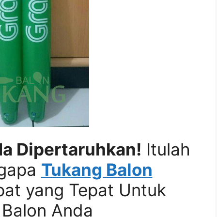
a Dipertaruhkan!
Itulah
ngapa
Tukang Balon
at yang Tepat Untuk
 Balon Anda