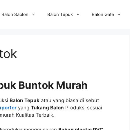
Balon Sablon
Balon Tepuk
Balon Gate
tok
epuk Buntok Murah
uksi
Balon Tepuk
atau yang biasa di sebut
uporter
yang
Tukang Balon
Produksi sesuai
murah Kualitas Terbaik.
 diproduksi menggunakan
Bahan plastic PVC
,