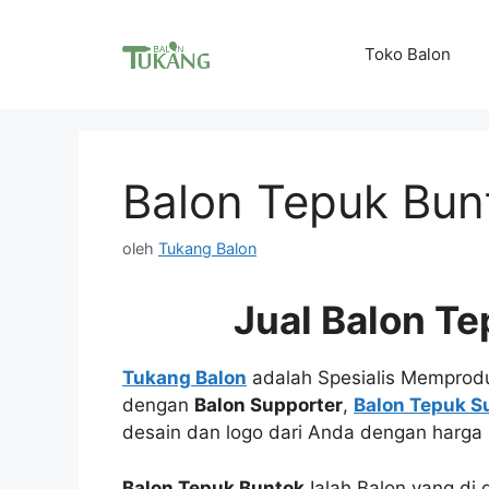
Langsung
ke
Toko Balon
isi
Balon Tepuk Bun
oleh
Tukang Balon
Jual Balon T
Tukang Balon
adalah Spesialis Memprod
dengan
Balon Supporter
,
Balon Tepuk S
desain dan logo dari Anda dengan harga 
Balon Tepuk Buntok
Ialah Balon yang di