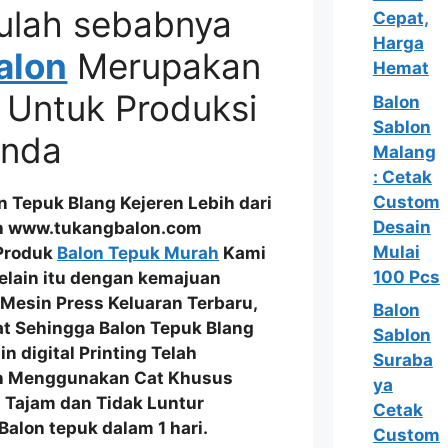
ulah sebabnya
Cepat,
Harga
alon
Merupakan
Hemat
 Untuk Produksi
Balon
Sablon
Anda
Malang
: Cetak
Custom
Tepuk Blang Kejeren Lebih dari
Desain
ah www.tukangbalon.com
Mulai
 Produk
Balon Tepuk Murah
Kami
100 Pcs
Selain itu dengan kemajuan
Mesin Press Keluaran Terbaru
,
Balon
at Sehingga
Balon Tepuk Blang
Sablon
in digital Printing Telah
Suraba
an Menggunakan
Cat Khusus
ya
 Tajam dan Tidak Luntur
Cetak
alon tepuk dalam 1 hari.
Custom