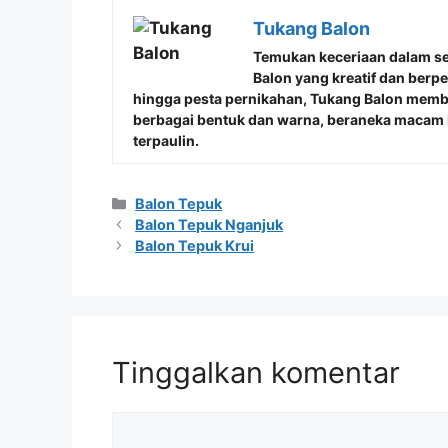
Tukang Balon
Temukan keceriaan dalam s
Balon
yang kreatif dan berp
hingga pesta pernikahan, Tukang Balon mem
berbagai bentuk dan warna, beraneka macam b
terpaulin.
Kategori
Balon Tepuk
Balon Tepuk Nganjuk
Balon Tepuk Krui
Tinggalkan komentar
Komentar