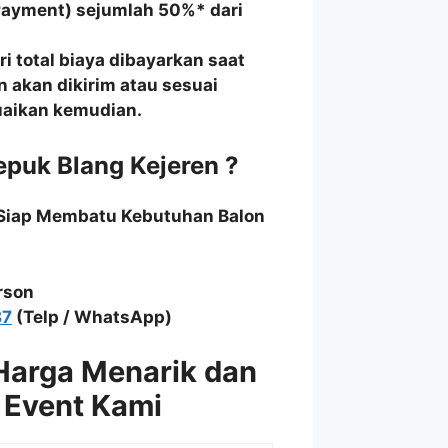
Payment) sejumlah 50%* dari
i total biaya dibayarkan saat
n akan dikirim atau sesuai
suaikan kemudian.
puk Blang Kejeren ?
 Siap Membatu Kebutuhan Balon
rson
87
(Telp / WhatsApp)
Harga Menarik dan
 Event Kami