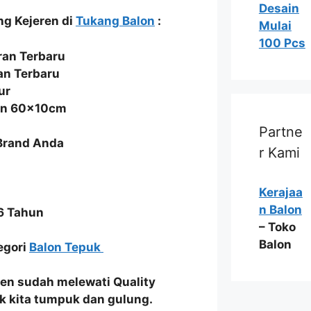
Desain
ng Kejeren di
Tukang Balon
:
Mulai
100 Pcs
an Terbaru
an Terbaru
ur
ran 60x10cm
Partne
 Brand Anda
r Kami
Kerajaa
n Balon
6 Tahun
– Toko
Balon
tegori
Balon Tepuk
ren
sudah melewati
Quality
k
kita
tumpuk dan gulung
.