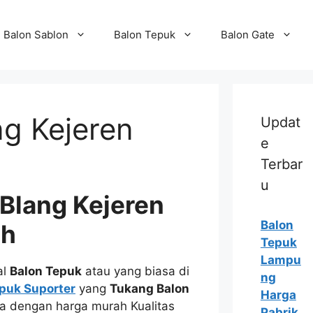
Balon Sablon
Balon Tepuk
Balon Gate
ng Kejeren
Updat
e
Terbar
u
 Blang Kejeren
Balon
ah
Tepuk
Lampu
al
Balon Tepuk
atau yang biasa di
ng
puk Suporter
yang
Tukang Balon
Harga
da dengan harga murah Kualitas
Pabrik