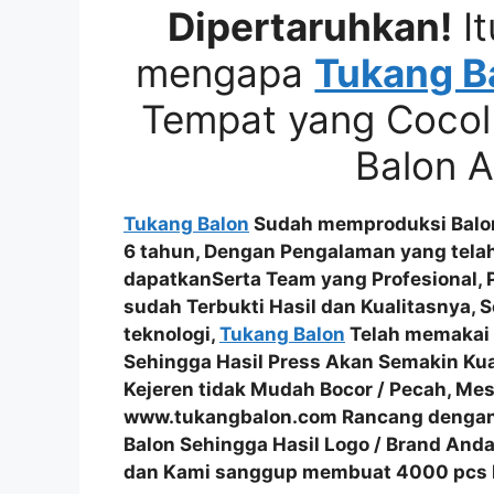
Dipertaruhkan!
It
mengapa
Tukang B
Tempat yang Cocol
Balon 
Tukang Balon
Sudah memproduksi Balon 
6 tahun, Dengan Pengalaman yang tel
dapatkanSerta
Team yang Profesional
,
sudah
Terbukti Hasil dan Kualitasnya
, 
teknologi,
Tukang Balon
Telah memakai
Sehingga Hasil Press Akan Semakin Ku
Kejeren tidak Mudah Bocor / Pecah
, Mes
www.tukangbalon.com Rancang deng
Balon
Sehingga Hasil
Logo / Brand Anda
dan Kami sanggup membuat
4000 pcs B