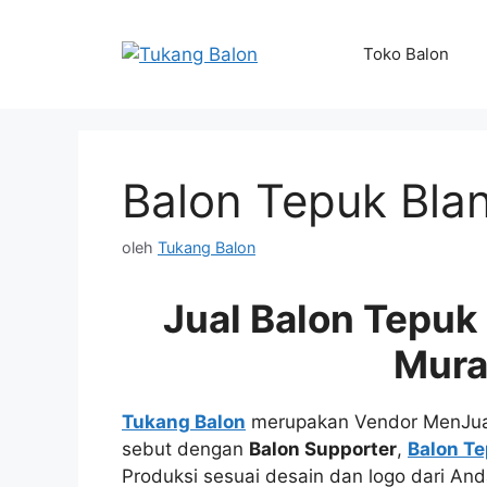
Langsung
ke
Toko Balon
isi
Balon Tepuk Bla
oleh
Tukang Balon
Jual Balon Tepuk
Mur
Tukang Balon
merupakan Vendor MenJu
sebut dengan
Balon Supporter
,
Balon Te
Produksi sesuai desain dan logo dari An