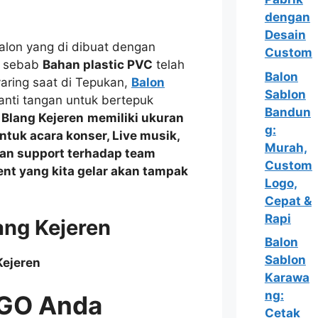
dengan
Desain
lon yang di dibuat dengan
Custom
l sebab
Bahan plastic PVC
telah
Balon
yaring saat di Tepukan,
Balon
Sablon
nti tangan untuk bertepuk
Bandun
 Blang Kejeren
memiliki ukuran
g:
untuk acara
konser, Live musik,
Murah,
an support
terhadap team
Custom
ent yang kita gelar akan tampak
Logo,
Cepat &
Rapi
ang Kejeren
Balon
Sablon
Karawa
ng:
GO Anda
Cetak