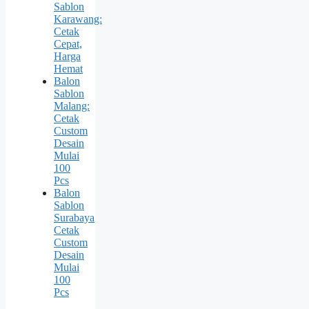
Sablon
Karawang:
Cetak
Cepat,
Harga
Hemat
Balon
Sablon
Malang:
Cetak
Custom
Desain
Mulai
100
Pcs
Balon
Sablon
Surabaya
Cetak
Custom
Desain
Mulai
100
Pcs