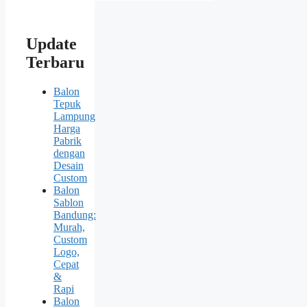
Update
Terbaru
Balon
Tepuk
Lampung
Harga
Pabrik
dengan
Desain
Custom
Balon
Sablon
Bandung:
Murah,
Custom
Logo,
Cepat
&
Rapi
Balon