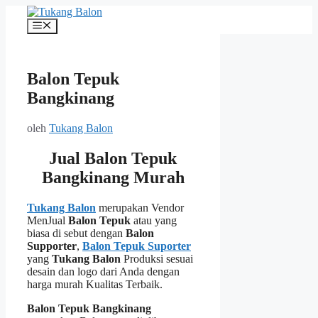
Langsung
ke
Menu
isi
Balon Tepuk
Bangkinang
oleh
Tukang Balon
Jual Balon Tepuk
Bangkinang Murah
Tukang Balon
merupakan Vendor
MenJual
Balon Tepuk
atau yang
biasa di sebut dengan
Balon
Supporter
,
Balon Tepuk Suporter
yang
Tukang Balon
Produksi sesuai
desain dan logo dari Anda dengan
harga murah Kualitas Terbaik.
Balon Tepuk Bangkinang