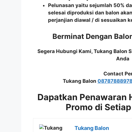
Pelunasan yaitu sejumlah 50% dari
selesai diproduksi dan balon aka
perjanjian diawal / di sesuaikan 
Berminat Dengan Balo
Segera Hubungi Kami, Tukang Balon 
Anda
Contact Pe
Tukang Balon
0878788897
Dapatkan Penawaran 
Promo di Setiap
Tukang Balon