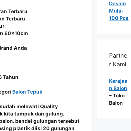
Desain
Mulai
an Terbaru
100 Pcs
an Terbaru
ur
ran 60x10cm
 Brand Anda
Partne
r Kami
6 Tahun
Kerajaa
n Balon
tegori
Balon Tepuk
– Toko
Balon
sudah melewati
Quality
k
kita
tumpuk dan gulung
.
s balon. bendel gulungan tersebut
sing plastik diisi 20 gulungan