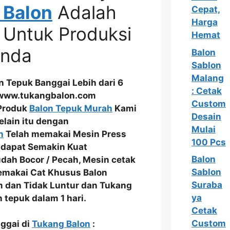
 Balon
Adalah
Cepat,
Harga
 Untuk Produksi
Hemat
Anda
Balon
Sablon
Malang
Tepuk Banggai Lebih dari 6
: Cetak
 www.tukangbalon.com
Custom
 Produk
Balon Tepuk Murah
Kami
Desain
Selain itu dengan
Mulai
n
Telah memakai
Mesin Press
100 Pcs
 dapat Semakin Kuat
Balon
dah Bocor / Pecah
, Mesin cetak
Sablon
memakai
Cat Khusus Balon
Suraba
m dan Tidak Luntur
dan Tukang
ya
 tepuk dalam 1 hari.
Cetak
Custom
nggai di
Tukang Balon
: