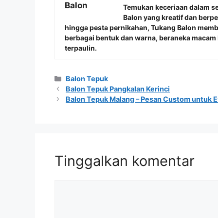
Temukan keceriaan dalam s
Balon
yang kreatif dan berp
hingga pesta pernikahan, Tukang Balon mem
berbagai bentuk dan warna, beraneka macam b
terpaulin.
Kategori
Balon Tepuk
Balon Tepuk Pangkalan Kerinci
Balon Tepuk Malang – Pesan Custom untuk E
Tinggalkan komentar
Komentar