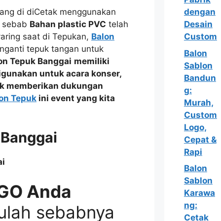
ang di diCetak menggunakan
dengan
l sebab
Bahan plastic PVC
telah
Desain
yaring saat di Tepukan,
Balon
Custom
nganti tepuk tangan untuk
Balon
on Tepuk Banggai
memiliki
Sablon
digunakan untuk acara
konser,
Bandun
k memberikan dukungan
g:
on Tepuk
ini event yang kita
Murah,
Custom
Logo,
 Banggai
Cepat &
Rapi
Balon
Sablon
GO Anda
Karawa
ng:
ulah sebabnya
Cetak