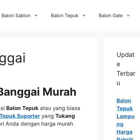
Balon Sablon
Balon Tepuk
Balon Gate
ggai
Updat
e
Terbar
u
 Banggai Murah
Balon
ksi
Balon Tepuk
atau yang biasa
Tepuk
 Tepuk Suporter
yang
Tukang
Lampu
ari Anda dengan harga murah
ng
Harga
Pabrik