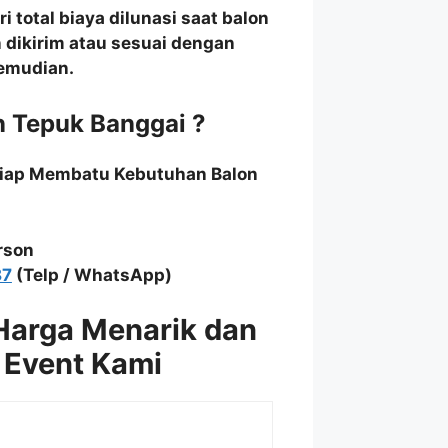
 total biaya dilunasi saat balon
n dikirim atau sesuai dengan
kemudian.
n Tepuk Banggai ?
Siap Membatu Kebutuhan Balon
rson
87
(Telp / WhatsApp)
Harga Menarik dan
 Event Kami